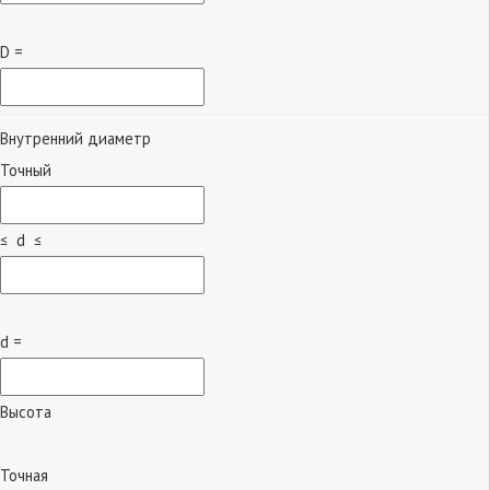
D =
Внутренний диаметр
Точный
≤ d ≤
d =
Высота
Точная