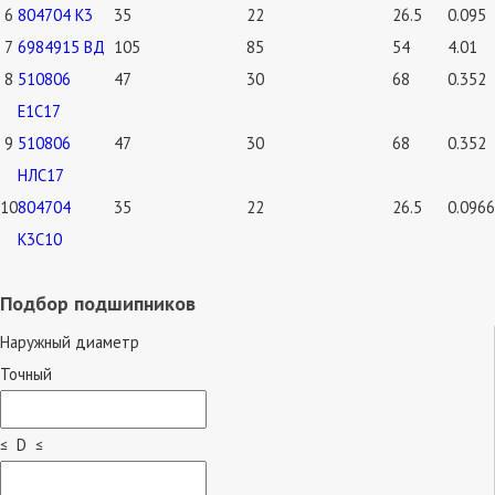
6
804704 К3
35
22
26.5
0.095
7
6984915 ВД
105
85
54
4.01
8
510806
47
30
68
0.352
Е1С17
9
510806
47
30
68
0.352
НЛС17
10
804704
35
22
26.5
0.0966
К3С10
Подбор подшипников
Наружный диаметр
Точный
≤ D ≤