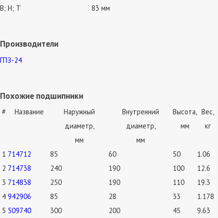
В; Н; Т
83 мм
Производители
ГПЗ-24
Похожие подшипники
#
Название
Наружный
Внутренний
Высота,
Вес,
диаметр,
диаметр,
мм
кг
мм
мм
1
714712
85
60
50
1.06
2
714738
240
190
100
12.6
3
714838
250
190
110
19.3
4
942906
85
28
33
1.178
5
509740
300
200
45
9.63