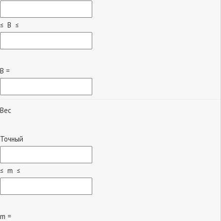
≤ B ≤
B =
Вес
Точный
≤ m ≤
m =