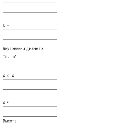
D =
Внутренний диаметр
Точный
≤ d ≤
d =
Высота