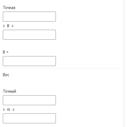
Точная
≤ B ≤
B =
Вес
Точный
≤ m ≤