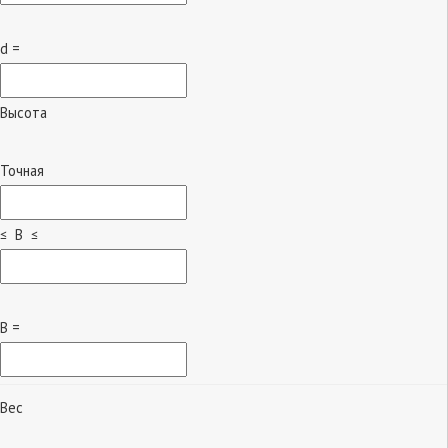
d =
Высота
Точная
≤ B ≤
B =
Вес