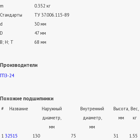
m
0.352 кг
Стандарты
ТУ 37.006.115-89
d
30 мм
D
47 мм
В; Н; Т
68 мм
Производители
ГПЗ-24
Похожие подшипники
#
Название
Наружный
Внутренний
Высота,
Вес,
диаметр,
диаметр,
мм
кг
мм
мм
1
32515
130
75
31
1.55