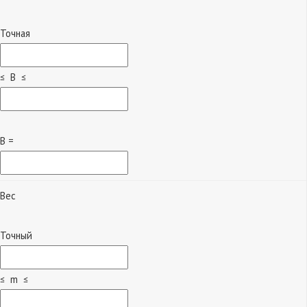
Точная
≤ B ≤
B =
Вес
Точный
≤ m ≤