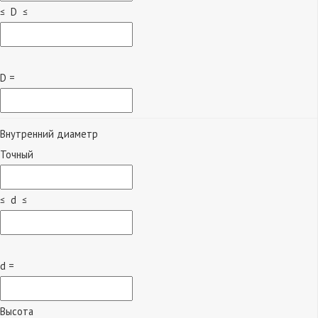
≤ D ≤
D =
Внутренний диаметр
Точный
≤ d ≤
d =
Высота