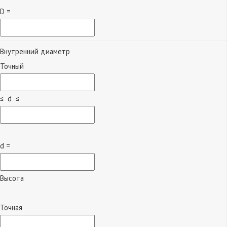
D =
Внутренний диаметр
Точный
≤ d ≤
d =
Высота
Точная