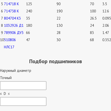
5
714718 К
125
90
70
3.5
6
714738 К
240
190
100
12.6
7
804704 К3
35
22
26.5
0.095
8
1032926 Д1
180
130
24
2.06
9
789906 ДУ3
66
28
83
1.47
10
510806
47
30
68
0.352
НЛС17
Подбор подшипников
Наружный диаметр
Точный
≤ D ≤