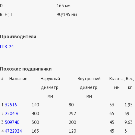
D
165 мм
В; Н; Т
90/145 мм
Производители
ГПЗ-24
Похожие подшипники
#
Название
Наружный
Внутренний
Высота,
Вес,
диаметр,
диаметр,
мм
кг
мм
мм
1
32516
140
80
33
1.95
2
2504 А
400
292
65
39
3
509740
300
200
45
9.63
4
4722924
165
120
45
3