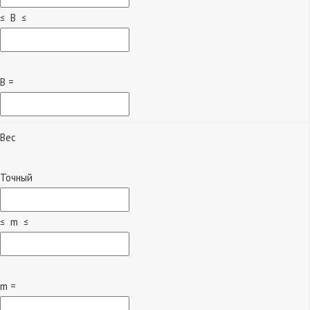
≤ B ≤
B =
Вес
Точный
≤ m ≤
m =