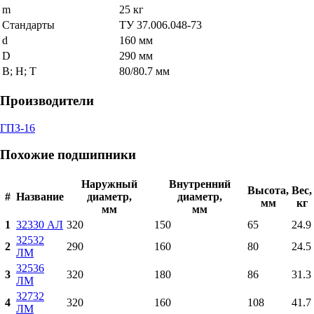
m
25 кг
Стандарты
ТУ 37.006.048-73
d
160 мм
D
290 мм
В; Н; Т
80/80.7 мм
Производители
ГПЗ-16
Похожие подшипники
Наружный
Внутренний
Высота,
Вес,
#
Название
диаметр,
диаметр,
мм
кг
мм
мм
1
32330 АЛ
320
150
65
24.9
32532
2
290
160
80
24.5
ЛМ
32536
3
320
180
86
31.3
ЛМ
32732
4
320
160
108
41.7
ЛМ