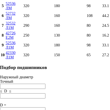
52536
5
320
180
98
33.1
ЛМ
52732
6
320
160
108
44.2
ЛМ
32532
7
290
160
80
24.5
Л1М
42726
8
250
130
80
16.2
Е2М
52536
9
320
180
98
33.1
Л1М
42330
10
320
150
65
27.2
Л1М
Подбор подшипников
Наружный диаметр
Точный
≤ D ≤
D =