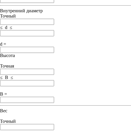
Внутренний диаметр
Точный
≤ d ≤
d =
Высота
Точная
≤ B ≤
B =
Вес
Точный