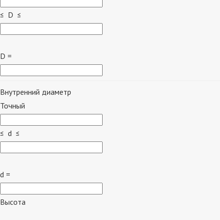
≤ D ≤
D =
Внутренний диаметр
Точный
≤ d ≤
d =
Высота