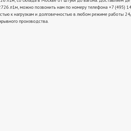
1м, со склада в Москве от штуки до вагона. Доставляем дета
726 л1м, можно позвонить нам по номеру телефона +7 (495) 14
стью к нагрузкам и долговечностью в любом режиме работы 24/
ирывного производства.