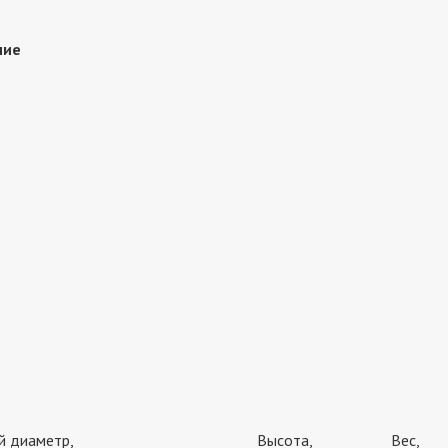
ние
й диаметр,
Высота,
Вес,