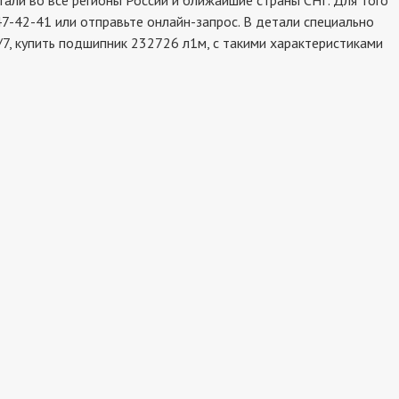
ли во все регионы России и ближайшие страны СНГ. Для того
7-42-41 или отправьте онлайн-запрос. В детали специально
7, купить подшипник 232726 л1м, с такими характеристиками