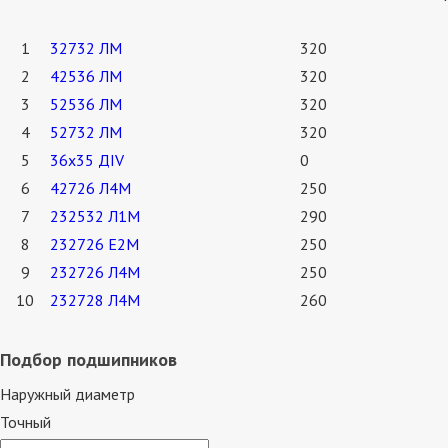
1
32732 ЛМ
320
2
42536 ЛМ
320
3
52536 ЛМ
320
4
52732 ЛМ
320
5
36х35 ДIV
0
6
42726 Л4М
250
7
232532 Л1М
290
8
232726 Е2М
250
9
232726 Л4М
250
10
232728 Л4М
260
Подбор подшипников
Наружный диаметр
Точный