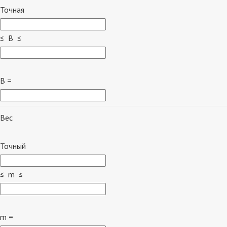
Точная
≤ B ≤
B =
Вес
Точный
≤ m ≤
m =