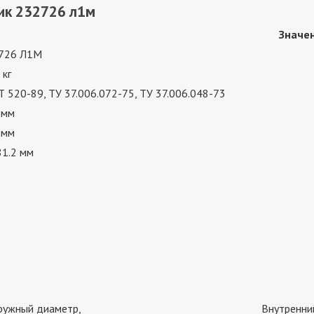
ик 232726 л1м
Значе
726 Л1М
 кг
 520-89, ТУ 37.006.072-75, ТУ 37.006.048-73
 мм
 мм
81.2 мм
ружный диаметр,
Внутренни