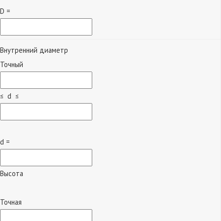
D =
Внутренний диаметр
Точный
≤ d ≤
d =
Высота
Точная