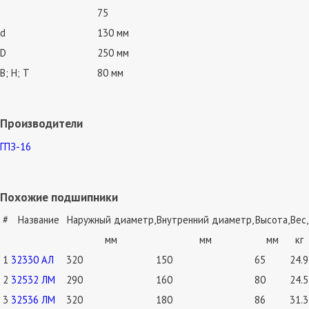
75
d
130 мм
D
250 мм
В; Н; Т
80 мм
Производители
ГПЗ-16
Похожие подшипники
#
Название
Наружный диаметр,
Внутренний диаметр,
Высота,
Вес,
мм
мм
мм
кг
1
32330 АЛ
320
150
65
24.9
2
32532 ЛМ
290
160
80
24.5
3
32536 ЛМ
320
180
86
31.3