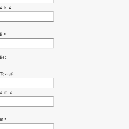
≤ B ≤
B =
Вес
Точный
≤ m ≤
m =