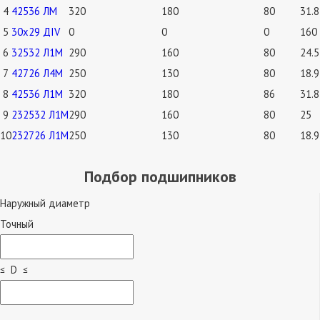
4
42536 ЛМ
320
180
80
31.8
5
30х29 ДIV
0
0
0
160
6
32532 Л1М
290
160
80
24.5
7
42726 Л4М
250
130
80
18.9
8
42536 Л1М
320
180
86
31.8
9
232532 Л1М
290
160
80
25
10
232726 Л1М
250
130
80
18.9
Подбор подшипников
Наружный диаметр
Точный
≤ D ≤