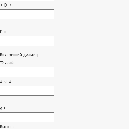
≤ D ≤
D =
Внутренний диаметр
Точный
≤ d ≤
d =
Высота