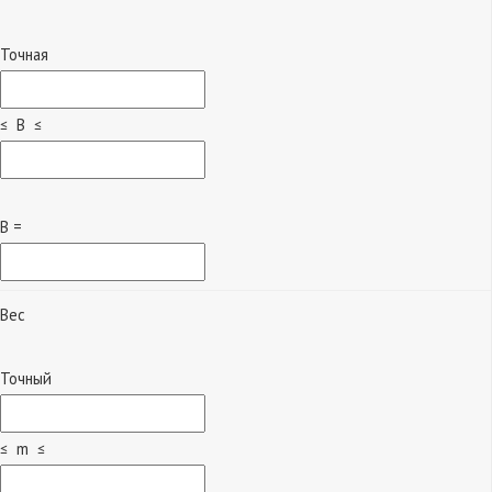
Точная
≤ B ≤
B =
Вес
Точный
≤ m ≤