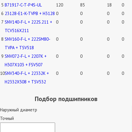
5
B71917-C-T-P4S-UL
120
85
18
0
6
23128-E1-K-TVPB + H3128
0
0
0
0
7
SNV140-F-L + 222S.211 +
0
0
0
0
TCV516X211
8
SNV160-F-L + 222SM80-
0
0
0
0
TVPA + TSV518
9
SNV072-F-L + 2207K +
0
0
0
0
H307X103 + FSV507
10
SNV340-F-L + 22332K +
0
0
0
0
H2332X508 + TSV532
Подбор подшипников
Наружный диаметр
Точный