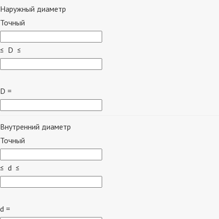
Наружный диаметр
Точный
≤ D ≤
D =
Внутренний диаметр
Точный
≤ d ≤
d =