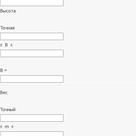
Высота
Точная
≤ B ≤
B =
Вес
Точный
≤ m ≤