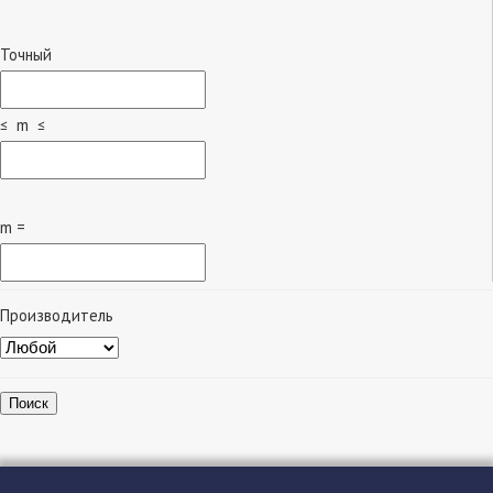
Точный
≤ m ≤
m =
Производитель
Поиск