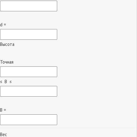
d =
Высота
Точная
≤ B ≤
B =
Вес