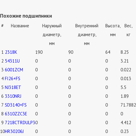
Похожие подшипники
#
Название
Наружный
Внутренний
Высота,
Вес,
диаметр,
диаметр,
мм
кг
мм
мм
1
2318K
190
90
64
8.25
2
54311U
0
0
0
3.21
3
6001ZCM
0
0
0
0.022
4
FI26+FS
0
0
0
0.013
5
NJ318ET
0
0
0
5.5
6
3310NRJ
0
0
0
1.89
7
SD3140+FS
0
0
0
71.7882
8
6310ZZC3E
0
0
0
0
9
7218CTRDULP3
0
0
0
4.412
10
HR30206J
0
0
0
0.23