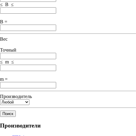
≤ B ≤
B =
Вес
Точный
≤ m ≤
m =
Производитель
Поиск
Производители