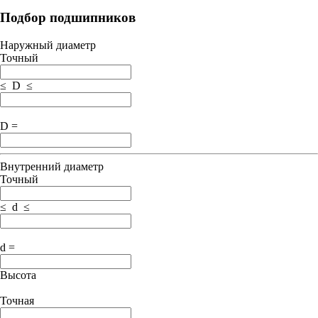
Подбор подшипников
Наружный диаметр
Точный
≤ D ≤
D =
Внутренний диаметр
Точный
≤ d ≤
d =
Высота
Точная