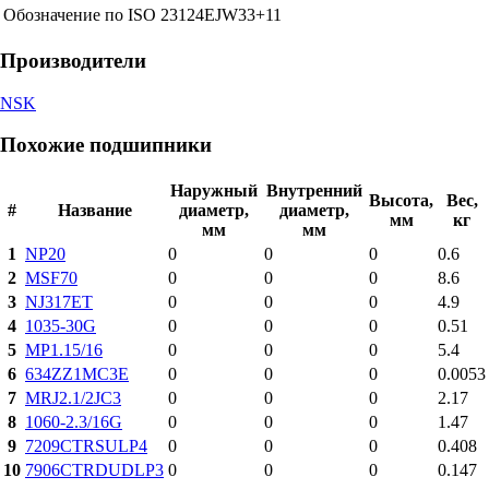
Обозначение по ISO
23124EJW33+11
Производители
NSK
Похожие подшипники
Наружный
Внутренний
Высота,
Вес,
#
Название
диаметр,
диаметр,
мм
кг
мм
мм
1
NP20
0
0
0
0.6
2
MSF70
0
0
0
8.6
3
NJ317ET
0
0
0
4.9
4
1035-30G
0
0
0
0.51
5
MP1.15/16
0
0
0
5.4
6
634ZZ1MC3E
0
0
0
0.0053
7
MRJ2.1/2JC3
0
0
0
2.17
8
1060-2.3/16G
0
0
0
1.47
9
7209CTRSULP4
0
0
0
0.408
10
7906CTRDUDLP3
0
0
0
0.147