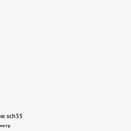
ик sch35
метр