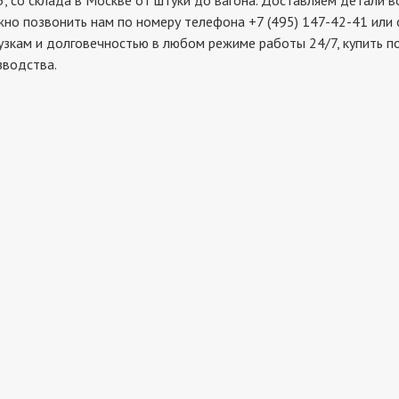
 склада в Москве от штуки до вагона. Доставляем детали во 
жно позвонить нам по номеру телефона +7 (495) 147-42-41 или
рузкам и долговечностью в любом режиме работы 24/7, купить 
зводства.