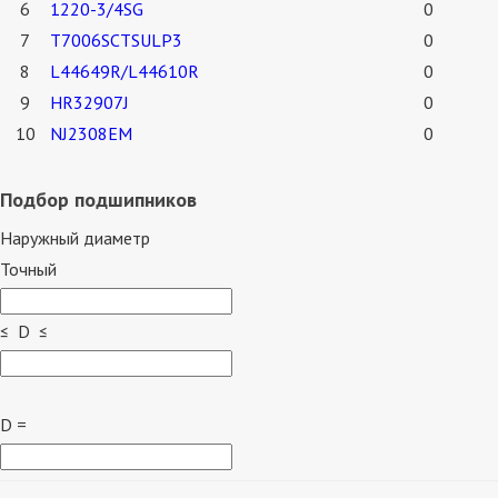
6
1220-3/4SG
0
7
T7006SCTSULP3
0
8
L44649R/L44610R
0
9
HR32907J
0
10
NJ2308EM
0
Подбор подшипников
Наружный диаметр
Точный
≤ D ≤
D =