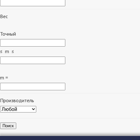
Вес
Точный
≤ m ≤
m =
Производитель
Поиск