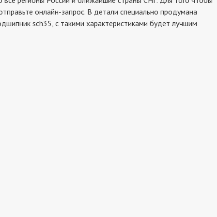
все регионы России и ближайшие страны СНГ. Для того чтобы
 отправьте онлайн-запрос. В детали специально продумана
подшипник sch35, с такими характеристиками будет лучшим