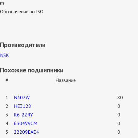
m
Обозначение по ISO
Производители
NSK
Похожие подшипники
#
Название
1
N307W
80
2
HE3128
0
3
R6-2ZRY
0
4
6304VVCM
0
5
22209EAE4
0