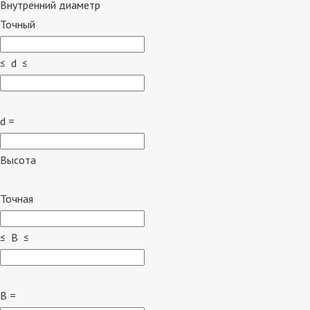
Внутренний диаметр
Точный
≤ d ≤
d =
Высота
Точная
≤ B ≤
B =