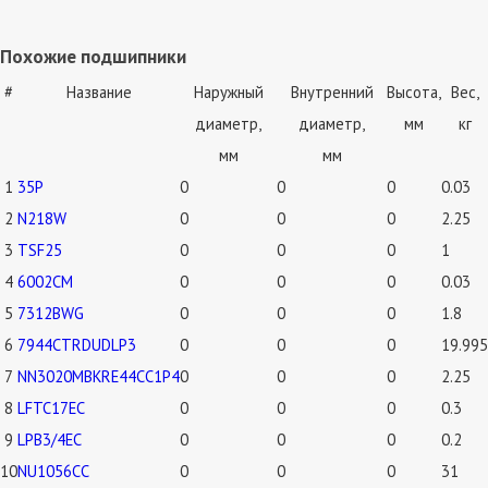
Похожие подшипники
#
Название
Наружный
Внутренний
Высота,
Вес,
диаметр,
диаметр,
мм
кг
мм
мм
1
35P
0
0
0
0.03
2
N218W
0
0
0
2.25
3
TSF25
0
0
0
1
4
6002CM
0
0
0
0.03
5
7312BWG
0
0
0
1.8
6
7944CTRDUDLP3
0
0
0
19.995
7
NN3020MBKRE44CC1P4
0
0
0
2.25
8
LFTC17EC
0
0
0
0.3
9
LPB3/4EC
0
0
0
0.2
10
NU1056CC
0
0
0
31