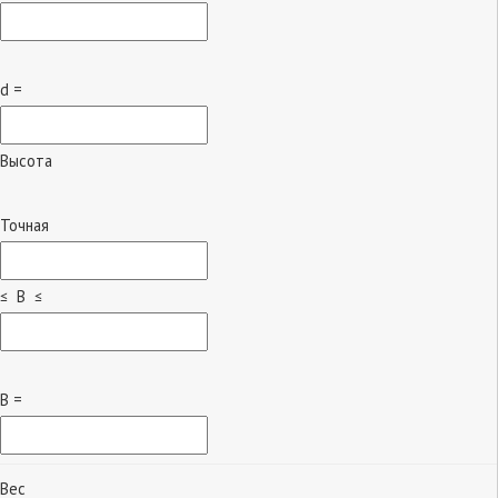
d =
Высота
Точная
≤ B ≤
B =
Вес