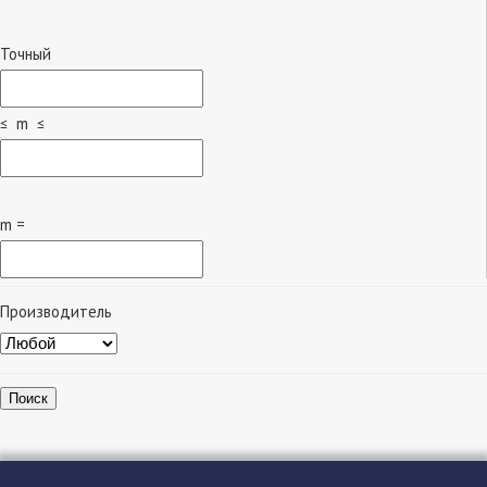
Точный
≤ m ≤
m =
Производитель
Поиск