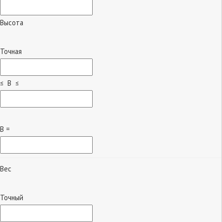
Высота
Точная
≤ B ≤
B =
Вес
Точный