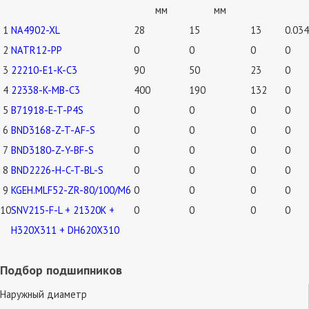
мм
мм
1
NA4902-XL
28
15
13
0.034
2
NATR12-PP
0
0
0
0
3
22210-E1-K-C3
90
50
23
0
4
22338-K-MB-C3
400
190
132
0
5
B71918-E-T-P4S
0
0
0
0
6
BND3168-Z-T-AF-S
0
0
0
0
7
BND3180-Z-Y-BF-S
0
0
0
0
8
BND2226-H-C-T-BL-S
0
0
0
0
9
KGEH.MLF52-ZR-80/100/M6
0
0
0
0
10
SNV215-F-L + 21320K +
0
0
0
0
H320X311 + DH620X310
Подбор подшипников
Наружный диаметр