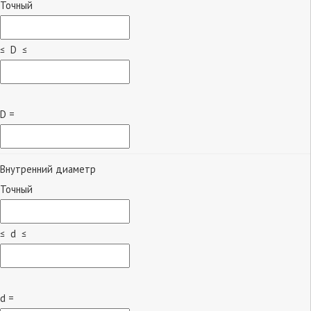
Точный
≤ D ≤
D =
Внутренний диаметр
Точный
≤ d ≤
d =