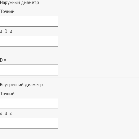
Наружный диаметр
Точный
≤ D ≤
D =
Внутренний диаметр
Точный
≤ d ≤