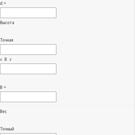
d =
Высота
Точная
≤ B ≤
B =
Вес
Точный