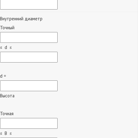
Внутренний диаметр
Точный
≤ d ≤
d =
Высота
Точная
≤ B ≤