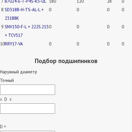
7
B7024-E-T-P4S-K5-UL
180
120
28
0
8
SD3188-H-TS-AL-L +
0
0
0
0
23188K
9
SNV150-F-L + 222S.215
0
0
0
0
+ TCV517
10
RRY17-VA
0
0
0
0
Подбор подшипников
Наружный диаметр
Точный
≤ D ≤
D =