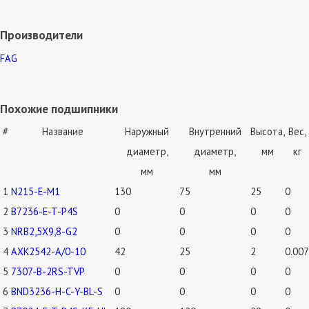
Производители
FAG
Похожие подшипники
#
Название
Наружный
Внутренний
Высота,
Вес,
диаметр,
диаметр,
мм
кг
мм
мм
1
N215-E-M1
130
75
25
0
2
B7236-E-T-P4S
0
0
0
0
3
NRB2,5X9,8-G2
0
0
0
0
4
AXK2542-A/0-10
42
25
2
0.007
5
7307-B-2RS-TVP
0
0
0
0
6
BND3236-H-C-Y-BL-S
0
0
0
0