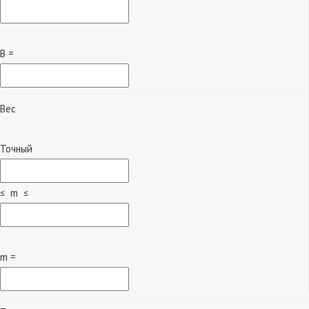
B =
Вес
Точный
≤ m ≤
m =