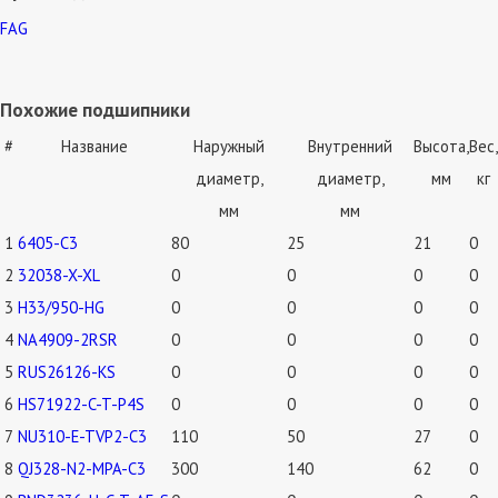
FAG
Похожие подшипники
#
Название
Наружный
Внутренний
Высота,
Вес,
диаметр,
диаметр,
мм
кг
мм
мм
1
6405-C3
80
25
21
0
2
32038-X-XL
0
0
0
0
3
H33/950-HG
0
0
0
0
4
NA4909-2RSR
0
0
0
0
5
RUS26126-KS
0
0
0
0
6
HS71922-C-T-P4S
0
0
0
0
7
NU310-E-TVP2-C3
110
50
27
0
8
QJ328-N2-MPA-C3
300
140
62
0