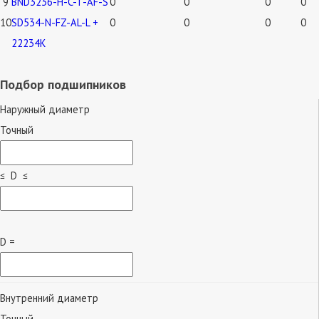
9
BND3236-H-C-T-AF-S
0
0
0
0
10
SD534-N-FZ-AL-L +
0
0
0
0
22234K
Подбор подшипников
Наружный диаметр
Точный
≤ D ≤
D =
Внутренний диаметр
Точный