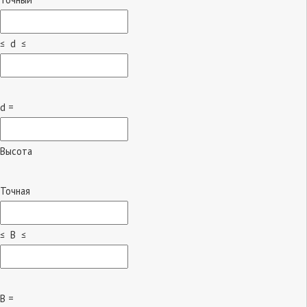
≤ d ≤
d =
Высота
Точная
≤ B ≤
B =