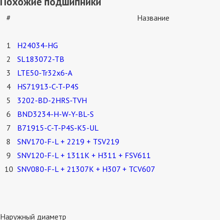
Похожие подшипники
#
Название
1
H24034-HG
2
SL183072-TB
3
LTE50-Tr32x6-A
4
HS71913-C-T-P4S
5
3202-BD-2HRS-TVH
6
BND3234-H-W-Y-BL-S
7
B71915-C-T-P4S-K5-UL
8
SNV170-F-L + 2219 + TSV219
9
SNV120-F-L + 1311K + H311 + FSV611
10
SNV080-F-L + 21307K + H307 + TCV607
Наружный диаметр