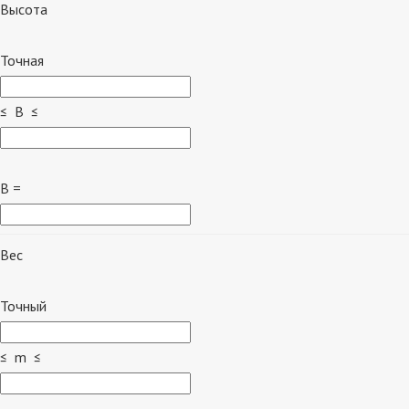
Высота
Точная
≤ B ≤
B =
Вес
Точный
≤ m ≤