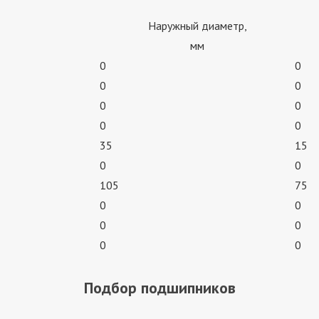
Наружный диаметр,
мм
0
0
0
0
0
0
0
0
35
15
0
0
105
75
0
0
0
0
0
0
Подбор подшипников