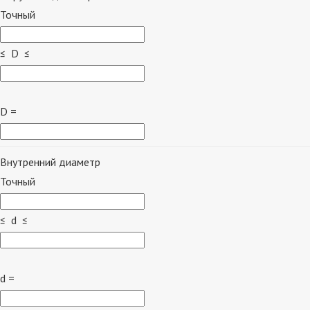
Точный
≤ D ≤
D =
Внутренний диаметр
Точный
≤ d ≤
d =