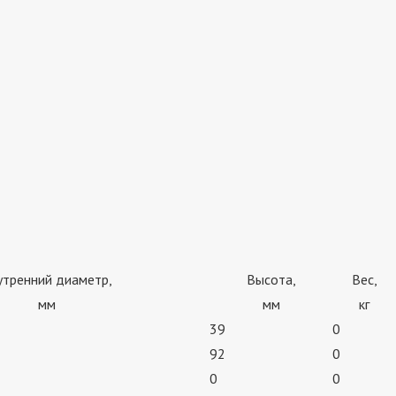
утренний диаметр,
Высота,
Вес,
мм
мм
кг
39
0
92
0
0
0