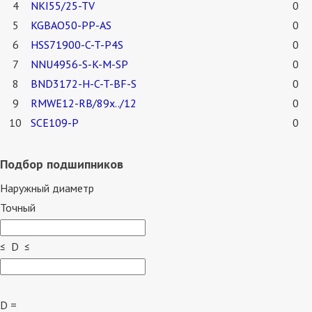
4
NKI55/25-TV
0
5
KGBAO50-PP-AS
0
6
HSS71900-C-T-P4S
0
7
NNU4956-S-K-M-SP
0
8
BND3172-H-C-T-BF-S
0
9
RMWE12-RB/89x../12
0
10
SCE109-P
0
Подбор подшипников
Наружный диаметр
Точный
≤ D ≤
D =