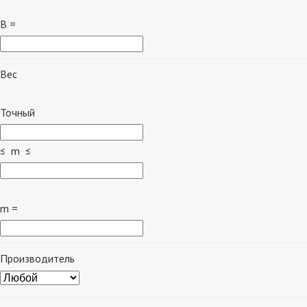
B =
Вес
Точный
≤ m ≤
m =
Производитель