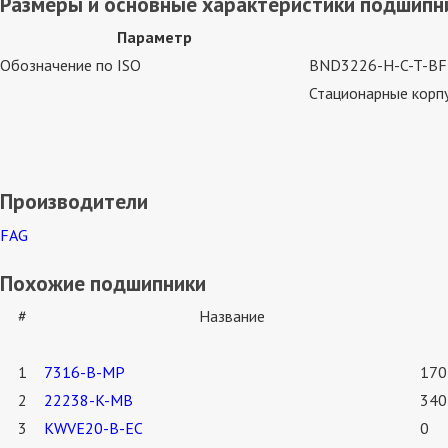
Размеры и основные характеристики подшипни
Параметр
Обозначение по ISO
BND3226-H-C-T-BF
Стационарные корпу
Производители
FAG
Похожие подшипники
#
Название
1
7316-B-MP
170
2
22238-K-MB
340
3
KWVE20-B-EC
0