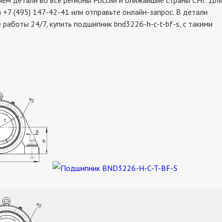
ем детали во все регионы России и ближайшие страны СНГ. Для
 +7 (495) 147-42-41 или отправьте онлайн-запрос. В детали
работы 24/7, купить подшипник bnd3226-h-c-t-bf-s, с такими