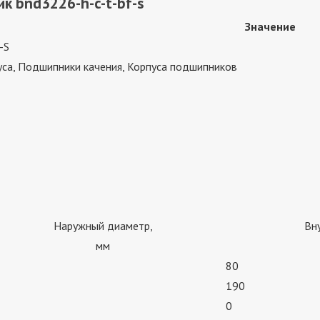
к bnd3226-h-c-t-bf-s
Значение
-S
са, Подшипники качения, Корпуса подшипников
Наружный диаметр,
Вн
мм
80
190
0