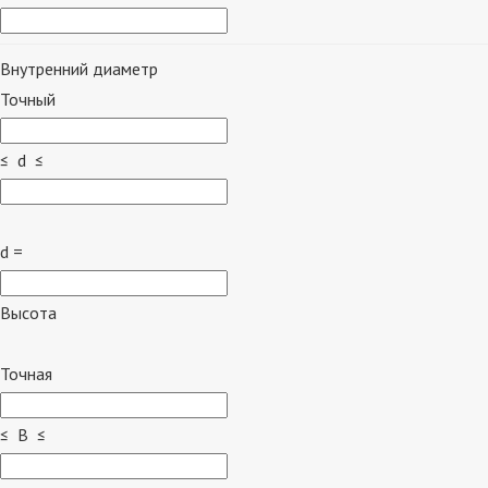
Внутренний диаметр
Точный
≤ d ≤
d =
Высота
Точная
≤ B ≤