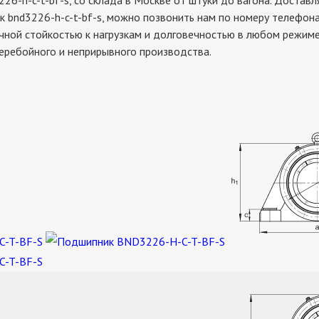
-c-t-bf-s, со склада в Москве от штуки до вагона. Доставля
к bnd3226-h-c-t-bf-s, можно позвонить нам по номеру телефона
чной стойкостью к нагрузкам и долговечностью в любом режиме 
еребойного и неприрывного производства.