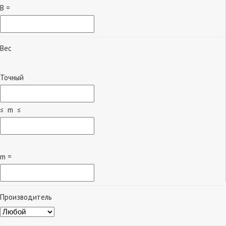
B =
Вес
Точный
≤ m ≤
m =
Производитель