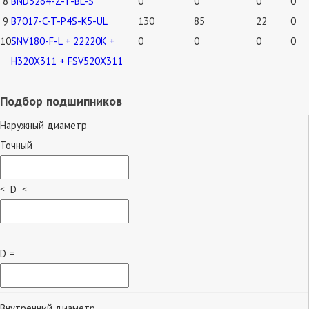
8
BND3264-Z-T-BL-S
0
0
0
0
9
B7017-C-T-P4S-K5-UL
130
85
22
0
10
SNV180-F-L + 22220K +
0
0
0
0
H320X311 + FSV520X311
Подбор подшипников
Наружный диаметр
Точный
≤ D ≤
D =
Внутренний диаметр