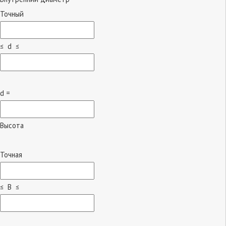
Точный
≤ d ≤
d =
Высота
Точная
≤ B ≤