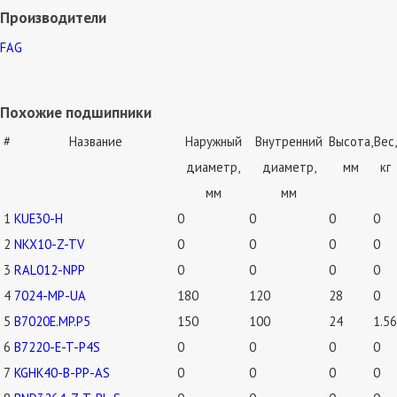
Производители
FAG
Похожие подшипники
#
Название
Наружный
Внутренний
Высота,
Вес,
диаметр,
диаметр,
мм
кг
мм
мм
1
KUE30-H
0
0
0
0
2
NKX10-Z-TV
0
0
0
0
3
RAL012-NPP
0
0
0
0
4
7024-MP-UA
180
120
28
0
5
B7020E.MP.P5
150
100
24
1.56
6
B7220-E-T-P4S
0
0
0
0
7
KGHK40-B-PP-AS
0
0
0
0