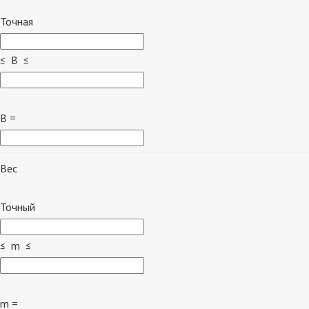
Точная
≤ B ≤
B =
Вес
Точный
≤ m ≤
m =