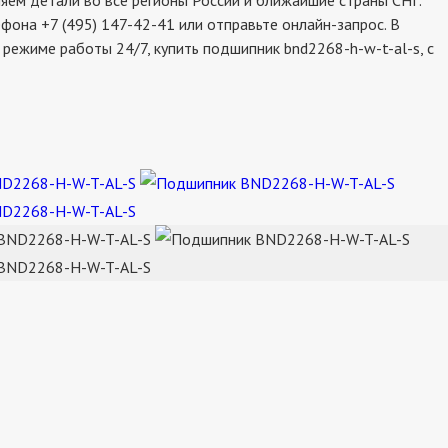
ем детали во все регионы России и ближайшие страны СНГ.
фона +7 (495) 147-42-41 или отправьте онлайн-запрос. В
режиме работы 24/7, купить подшипник bnd2268-h-w-t-al-s, с