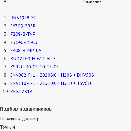
#
Название
1
RNA4928-XL
2
S6309-2RSR
3
7209-B-TVP
4
23140-E1-C3
5
7408-B-MP-UA
6
BND2260-H-W-T-AL-S
7
KSR20-B0-08-10-18-08
8
SNV062-F-L + 20206K + H206 + DHV506
9
SNV110-F-L + 21310K + H310 + TSV610
10
ZRB12X14
Подбор подшипников
Наружный диаметр
Точный