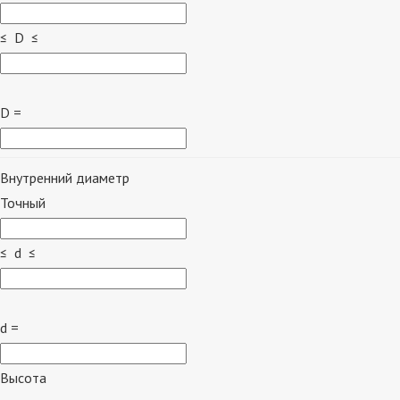
≤ D ≤
D =
Внутренний диаметр
Точный
≤ d ≤
d =
Высота