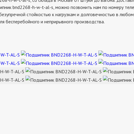
-w-t-al-s, со склада в Москве от штуки до вагона. Доставля
ипник bnd2268-h-w-t-al-s, можно позвонить нам по номеру теле
безупречной стойкостью к нагрузкам и долговечностью в любом 
ля бесперебойного и неприрывного производства.