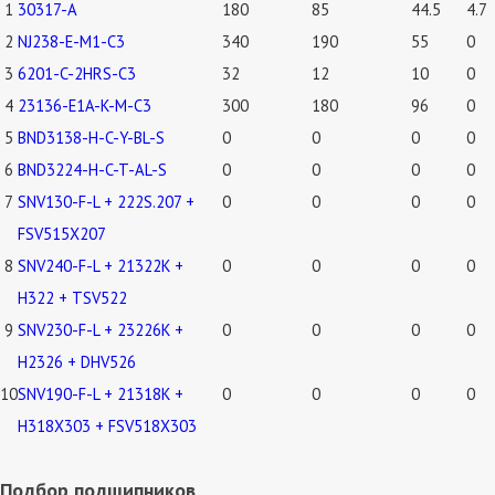
1
30317-A
180
85
44.5
4.7
2
NJ238-E-M1-C3
340
190
55
0
3
6201-C-2HRS-C3
32
12
10
0
4
23136-E1A-K-M-C3
300
180
96
0
5
BND3138-H-C-Y-BL-S
0
0
0
0
6
BND3224-H-C-T-AL-S
0
0
0
0
7
SNV130-F-L + 222S.207 +
0
0
0
0
FSV515X207
8
SNV240-F-L + 21322K +
0
0
0
0
H322 + TSV522
9
SNV230-F-L + 23226K +
0
0
0
0
H2326 + DHV526
10
SNV190-F-L + 21318K +
0
0
0
0
H318X303 + FSV518X303
Подбор подшипников