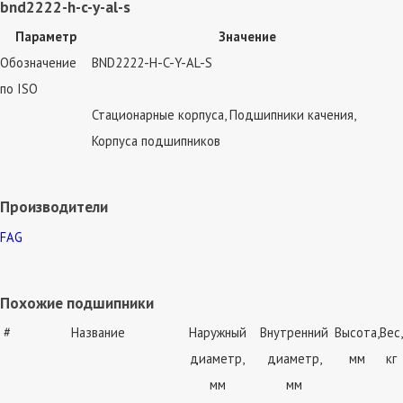
bnd2222-h-c-y-al-s
Параметр
Значение
Обозначение
BND2222-H-C-Y-AL-S
по ISO
Стационарные корпуса, Подшипники качения,
Корпуса подшипников
Производители
FAG
Похожие подшипники
#
Название
Наружный
Внутренний
Высота,
Вес,
диаметр,
диаметр,
мм
кг
мм
мм