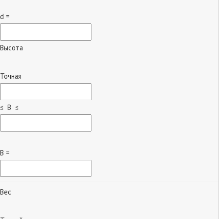
d =
Высота
Точная
≤ B ≤
B =
Вес