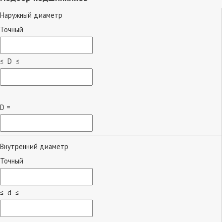
Наружный диаметр
Точный
≤ D ≤
D =
Внутренний диаметр
Точный
≤ d ≤