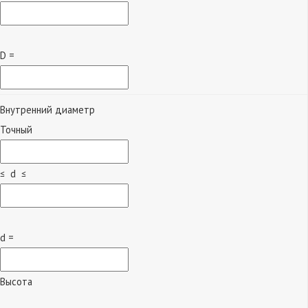
D =
Внутренний диаметр
Точный
≤ d ≤
d =
Высота