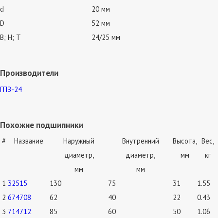
d
20 мм
D
52 мм
В; Н; Т
24/25 мм
Производители
ГПЗ-24
Похожие подшипники
#
Название
Наружный
Внутренний
Высота,
Вес,
диаметр,
диаметр,
мм
кг
мм
мм
1
32515
130
75
31
1.55
2
674708
62
40
22
0.43
3
714712
85
60
50
1.06