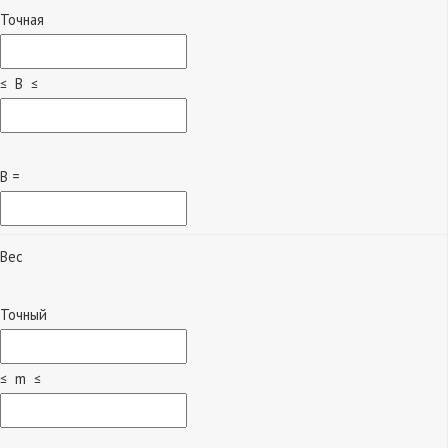
Точная
≤ B ≤
B =
Вес
Точный
≤ m ≤