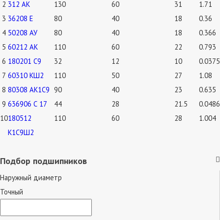
2
312 АК
130
60
31
1.71
3
36208 Е
80
40
18
0.36
4
50208 АУ
80
40
18
0.366
5
60212 АК
110
60
22
0.793
6
180201 С9
32
12
10
0.0375
7
60310 КШ2
110
50
27
1.08
8
80308 АК1С9
90
40
23
0.635
9
636906 С 17
44
28
21.5
0.0486
10
180512
110
60
28
1.004
К1С9Ш2
Подбор подшипников
Наружный диаметр
Точный