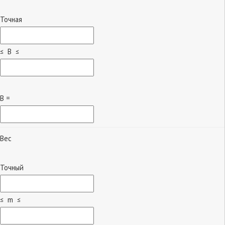
Точная
≤ B ≤
B =
Вес
Точный
≤ m ≤