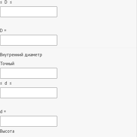
≤ D ≤
D =
Внутренний диаметр
Точный
≤ d ≤
d =
Высота