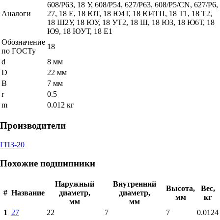
608/P63, 18 У, 608/P54, 627/P63, 608/P5/CN, 627/P6,
Аналоги
27, 18 Е, 18 ЮТ, 18 Ю4Т, 18 Ю4ТП, 18 Т1, 18 Т2,
18 Ш2У, 18 ЮУ, 18 УТ2, 18 Ш, 18 Ю3, 18 Ю6Т, 18
Ю9, 18 ЮУТ, 18 Е1
Обозначение
18
по ГОСТу
d
8 мм
D
22 мм
B
7 мм
r
0.5
m
0.012 кг
Производители
ГПЗ-20
Похожие подшипники
Наружный
Внутренний
Высота,
Вес,
#
Название
диаметр,
диаметр,
мм
кг
мм
мм
1
27
22
7
7
0.0124