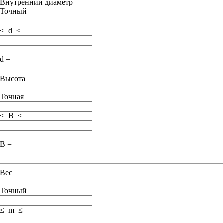
Внутренний диаметр
Точный
≤ d ≤
d =
Высота
Точная
≤ B ≤
B =
Вес
Точный
≤ m ≤