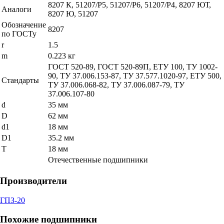
8207 К, 51207/P5, 51207/P6, 51207/P4, 8207 ЮТ,
Аналоги
8207 Ю, 51207
Обозначение
8207
по ГОСТу
r
1.5
m
0.223 кг
ГОСТ 520-89, ГОСТ 520-89П, ЕТУ 100, ТУ 1002-
90, ТУ 37.006.153-87, ТУ 37.577.1020-97, ЕТУ 500,
Стандарты
ТУ 37.006.068-82, ТУ 37.006.087-79, ТУ
37.006.107-80
d
35 мм
D
62 мм
d1
18 мм
D1
35.2 мм
T
18 мм
Отечественные подшипники
Производители
ГПЗ-20
Похожие подшипники