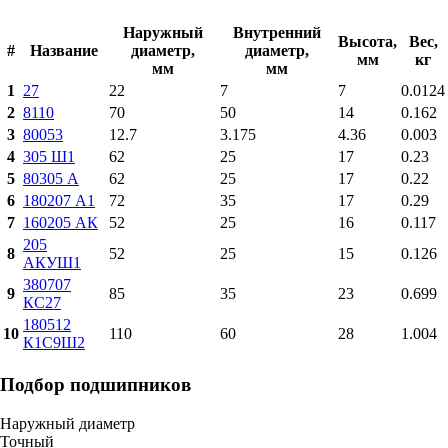
Наружный
Внутренний
Высота,
Вес,
#
Название
диаметр,
диаметр,
мм
кг
мм
мм
1
27
22
7
7
0.0124
2
8110
70
50
14
0.162
3
80053
12.7
3.175
4.36
0.003
4
305 Ш1
62
25
17
0.23
5
80305 А
62
25
17
0.22
6
180207 А1
72
35
17
0.29
7
160205 АК
52
25
16
0.117
205
8
52
25
15
0.126
АКУШ1
380707
9
85
35
23
0.699
КС27
180512
10
110
60
28
1.004
К1С9Ш2
Подбор подшипников
Наружный диаметр
Точный