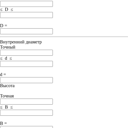
≤ D ≤
D =
Внутренний диаметр
Точный
≤ d ≤
d =
Высота
Точная
≤ B ≤
B =