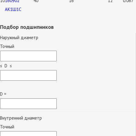
10
160902
40
16
12
0.067
АК1Ш1С
Подбор подшипников
Наружный диаметр
Точный
≤ D ≤
D =
Внутренний диаметр
Точный