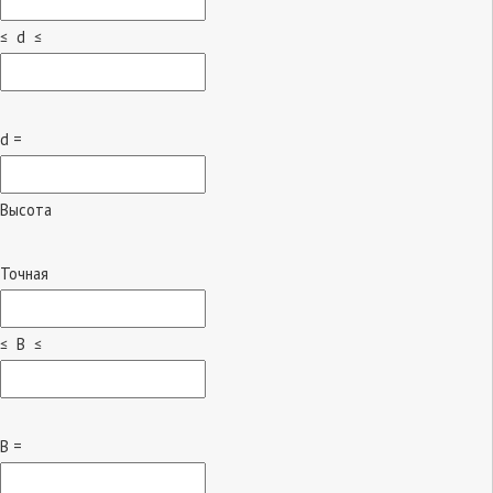
≤ d ≤
d =
Высота
Точная
≤ B ≤
B =