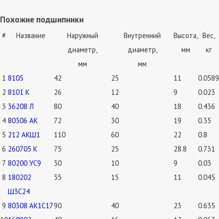
Похожие подшипники
#
Название
Наружный
Внутренний
Высота,
Вес,
диаметр,
диаметр,
мм
кг
мм
мм
1
8105
42
25
11
0.0589
2
8101 К
26
12
9
0.023
3
36208 Л
80
40
18
0.436
4
80306 АК
72
30
19
0.35
5
212 АКШ1
110
60
22
0.8
6
260705 К
75
25
28.8
0.731
7
80200 УС9
30
10
9
0.03
8
180202
35
15
11
0.045
Ш3С24
9
80308 АК1С17
90
40
23
0.635