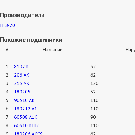
Производители
ГПЗ-20
Похожие подшипники
#
Название
Нар
1
8107 К
52
2
206 АК
62
3
213 АК
120
4
180205
52
5
90310 АК
110
6
180212 А1
110
7
60308 А1К
90
8
60310 КШ2
110
9
180206 АКС9
62