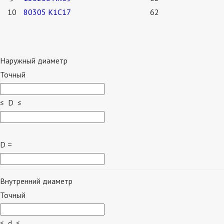
10
80305 К1С17
62
Наружный диаметр
Точный
≤ D ≤
D =
Внутренний диаметр
Точный
≤ d ≤