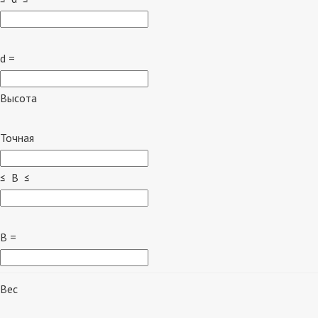
d =
Высота
Точная
≤ B ≤
B =
Вес