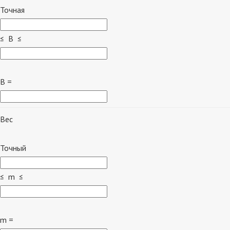
Точная
≤ B ≤
B =
Вес
Точный
≤ m ≤
m =