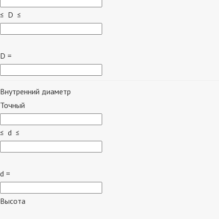
≤ D ≤
D =
Внутренний диаметр
Точный
≤ d ≤
d =
Высота