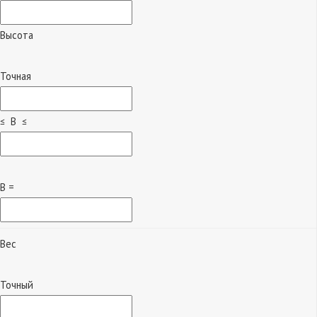
Высота
Точная
≤ B ≤
B =
Вес
Точный