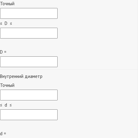
Точный
≤ D ≤
D =
Внутренний диаметр
Точный
≤ d ≤
d =