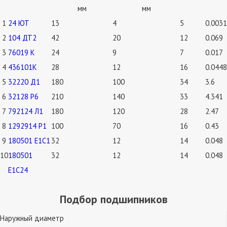
мм
мм
1
24 ЮТ
13
4
5
0.0031
2
104 ДТ2
42
20
12
0.069
3
76019 К
24
9
7
0.017
4
436101К
28
12
16
0.0448
5
32220 Д1
180
100
34
3.6
6
32128 Р6
210
140
33
4.341
7
792124 Л1
180
120
28
2.47
8
1292914 Р1
100
70
16
0.43
9
180501 Е1С1
32
12
14
0.048
10
180501
32
12
14
0.048
Е1С24
Подбор подшипников
Наружный диаметр