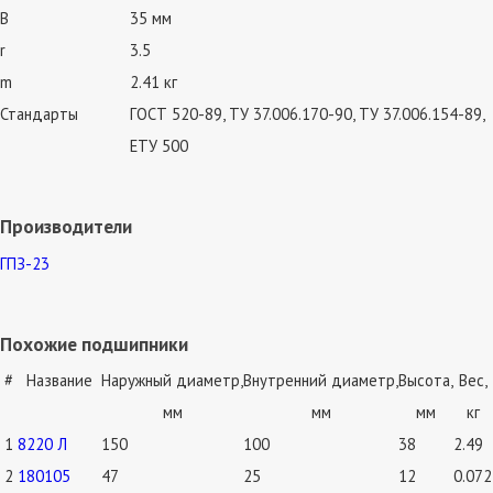
B
35 мм
r
3.5
m
2.41 кг
Стандарты
ГОСТ 520-89, ТУ 37.006.170-90, ТУ 37.006.154-89,
ЕТУ 500
Производители
ГПЗ-23
Похожие подшипники
#
Название
Наружный диаметр,
Внутренний диаметр,
Высота,
Вес,
мм
мм
мм
кг
1
8220 Л
150
100
38
2.49
2
180105
47
25
12
0.072