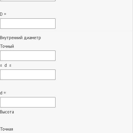
D =
Внутренний диаметр
Точный
≤ d ≤
d =
Высота
Точная