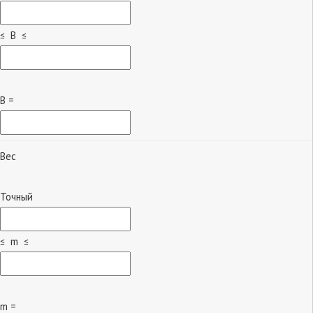
≤ B ≤
B =
Вес
Точный
≤ m ≤
m =