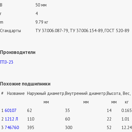
B
50 мм
r
4
m
9.79 кг
Стандарты
ТУ 37.006.087-79, ТУ 37.006.154-89, ГОСТ 520-89
Производители
ГПЗ-23
Похожие подшипники
#
Название
Наружный диаметр,
Внутренний диаметр,
Высота,
Вес,
мм
мм
мм
кг
1
60107
62
35
14
0.165
2
1212 Л
110
60
22
1.01
3
746760
395
300
52
12.24