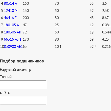
4
80314 А
150
70
35
2.5
5
12410 М
130
50
32
2.38
6
46416 Е
200
80
48
8.67
7
180105 А
47
25
12
0.081
8
180306 АК
72
30
19
0.344
9
66316 АЛ1
170
80
39
4.23
10
830900 АЕ1
63
10.1
32.4
0.216
Подбор подшипников
Наружный диаметр
Точный
≤ D ≤