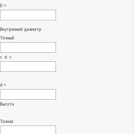
D =
Внутренний диаметр
Точный
≤ d ≤
d =
Высота
Точная