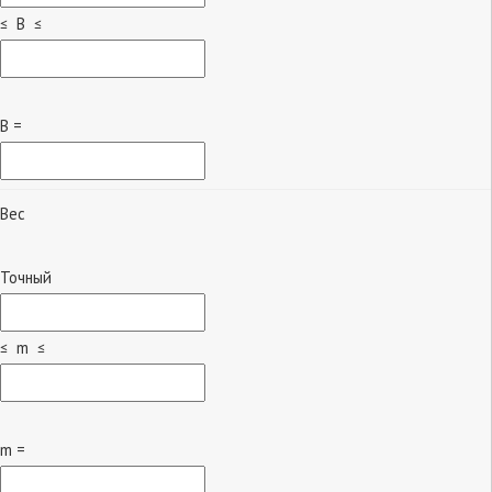
≤ B ≤
B =
Вес
Точный
≤ m ≤
m =