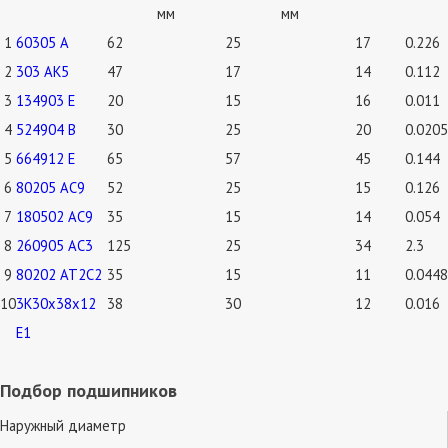
мм
мм
1
60305 А
62
25
17
0.226
2
303 АК5
47
17
14
0.112
3
134903 Е
20
15
16
0.011
4
524904 В
30
25
20
0.0205
5
664912 Е
65
57
45
0.144
6
80205 АС9
52
25
15
0.126
7
180502 АС9
35
15
14
0.054
8
260905 АС3
125
25
34
2.3
9
80202 АТ2С2
35
15
11
0.0448
10
3К30х38х12
38
30
12
0.016
Е1
Подбор подшипников
Наружный диаметр