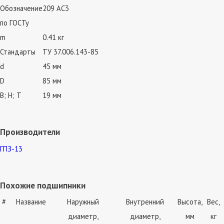
Обозначение
209 АС3
по ГОСТу
m
0.41 кг
Стандарты
ТУ 37.006.143-85
d
45 мм
D
85 мм
В; Н; Т
19 мм
Производители
ГПЗ-13
Похожие подшипники
#
Название
Наружный
Внутренний
Высота,
Вес,
диаметр,
диаметр,
мм
кг