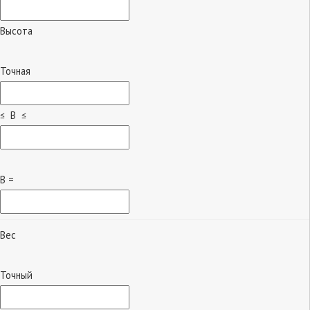
Высота
Точная
≤ B ≤
B =
Вес
Точный