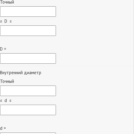
Точный
≤ D ≤
D =
Внутренний диаметр
Точный
≤ d ≤
d =