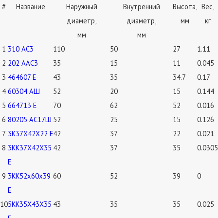
#
Название
Наружный
Внутренний
Высота,
Вес,
диаметр,
диаметр,
мм
кг
мм
мм
1
310 АС3
110
50
27
1.11
2
202 ААС3
35
15
11
0.045
3
464607 Е
43
35
34.7
0.17
4
60304 АШ
52
20
15
0.144
5
664713 Е
70
62
52
0.016
6
80205 АС17Ш
52
25
15
0.126
7
3К37Х42Х22 Е
42
37
22
0.021
8
3КК37Х42Х35
42
37
35
0.0305
Е
9
3КК52х60х39
60
52
39
0
Е
10
5КК35Х43Х35
43
35
35
0.025