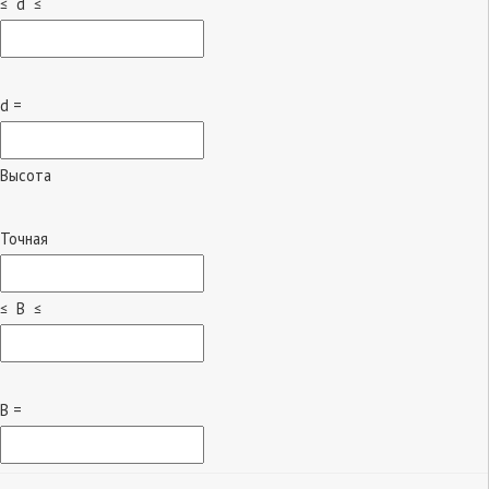
≤ d ≤
d =
Высота
Точная
≤ B ≤
B =