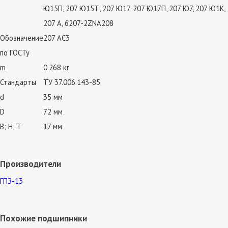
Ю15П, 207 Ю15Т, 207 Ю17, 207 Ю17П, 207 Ю7, 207 Ю1К,
207 А, 6207-2ZNA208
Обозначение
207 АС3
по ГОСТу
m
0.268 кг
Стандарты
ТУ 37.006.143-85
d
35 мм
D
72 мм
В; Н; Т
17 мм
Производители
ГПЗ-13
Похожие подшипники