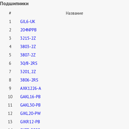
Подшипники
#
Название
1
GIL6-UK
2
204NPPB
3
3215-2Z
4
3803-2Z
5
3807-2Z
6
30/8-2RS
7
3201, 2Z
8
3806-2RS
9
AXK1226-A
10
GAKL16-PB
11
GAKL30-PB
12
GIKL20-PW
13
GIKR12-PB