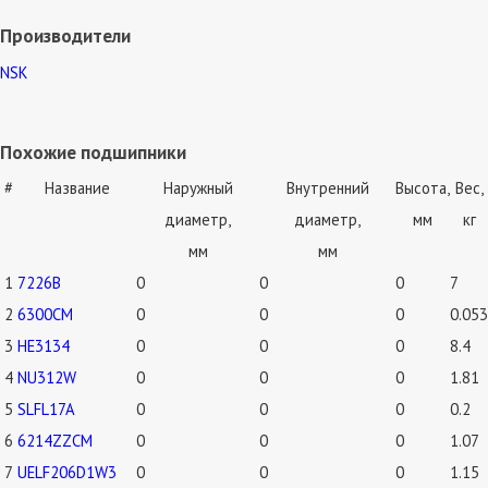
Производители
NSK
Похожие подшипники
#
Название
Наружный
Внутренний
Высота,
Вес,
диаметр,
диаметр,
мм
кг
мм
мм
1
7226B
0
0
0
7
2
6300CM
0
0
0
0.053
3
HE3134
0
0
0
8.4
4
NU312W
0
0
0
1.81
5
SLFL17A
0
0
0
0.2
6
6214ZZCM
0
0
0
1.07
7
UELF206D1W3
0
0
0
1.15