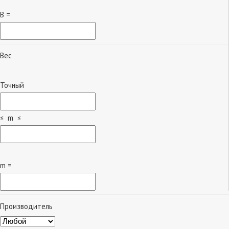
B =
Вес
Точный
≤ m ≤
m =
Производитель