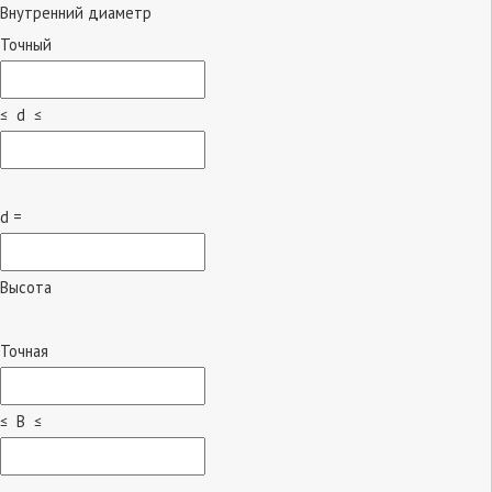
Внутренний диаметр
Точный
≤ d ≤
d =
Высота
Точная
≤ B ≤