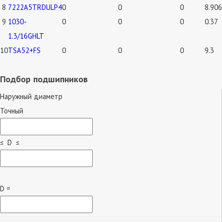
8
7222A5TRDULP4
0
0
0
8.906
9
1030-
0
0
0
0.37
1.3/16GHLT
10
TSA52+FS
0
0
0
9.3
Подбор подшипников
Наружный диаметр
Точный
≤ D ≤
D =