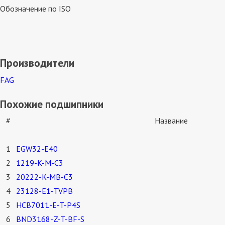
Обозначение по ISO
Производители
FAG
Похожие подшипники
#
Название
1
EGW32-E40
2
1219-K-M-C3
3
20222-K-MB-C3
4
23128-E1-TVPB
5
HCB7011-E-T-P4S
6
BND3168-Z-T-BF-S