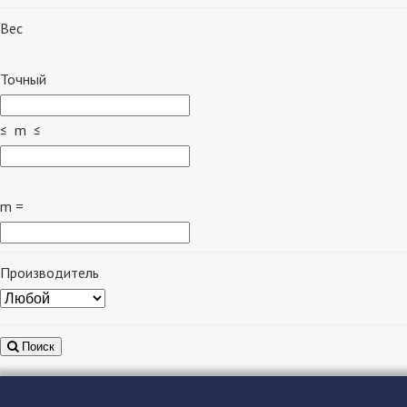
Вес
Точный
≤ m ≤
m =
Производитель
Поиск