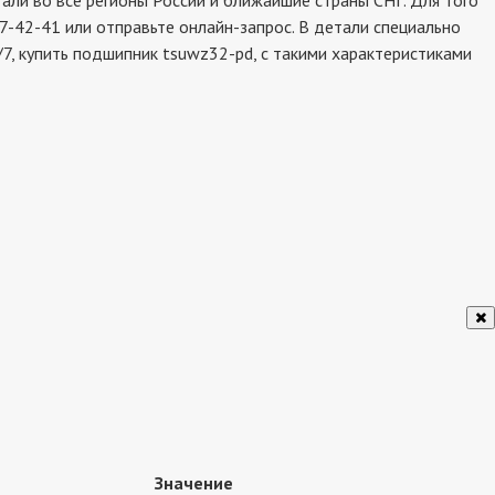
ли во все регионы России и ближайшие страны СНГ. Для того
7-42-41 или отправьте онлайн-запрос. В детали специально
7, купить подшипник tsuwz32-pd, с такими характеристиками
Значение