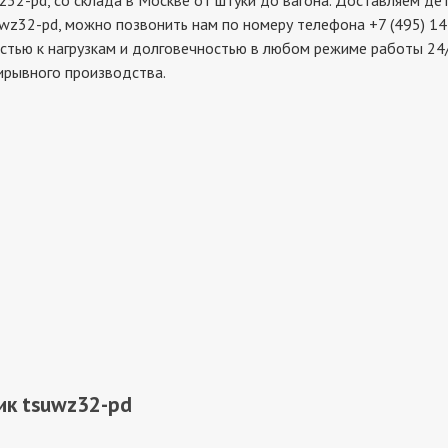
pd, со склада в Москве от штуки до вагона. Доставляем дета
wz32-pd, можно позвонить нам по номеру телефона +7 (495) 14
стью к нагрузкам и долговечностью в любом режиме работы 24/
ирывного производства.
ик tsuwz32-pd