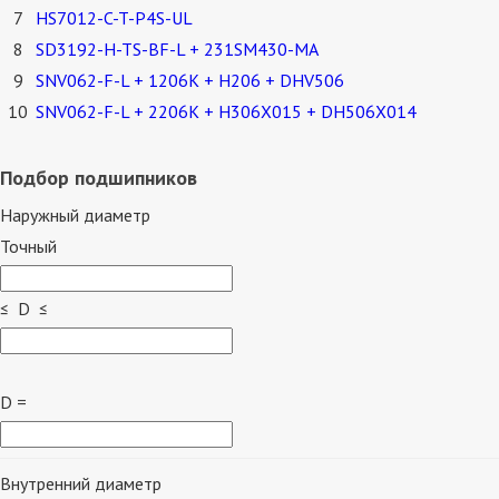
7
HS7012-C-T-P4S-UL
8
SD3192-H-TS-BF-L + 231SM430-MA
9
SNV062-F-L + 1206K + H206 + DHV506
10
SNV062-F-L + 2206K + H306X015 + DH506X014
Подбор подшипников
Наружный диаметр
Точный
≤ D ≤
D =
Внутренний диаметр