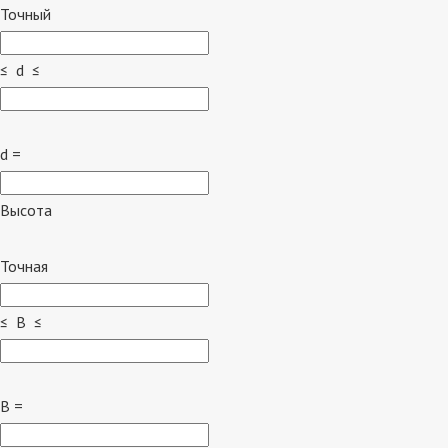
Точный
≤ d ≤
d =
Высота
Точная
≤ B ≤
B =