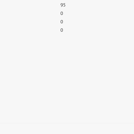
95
0
0
0