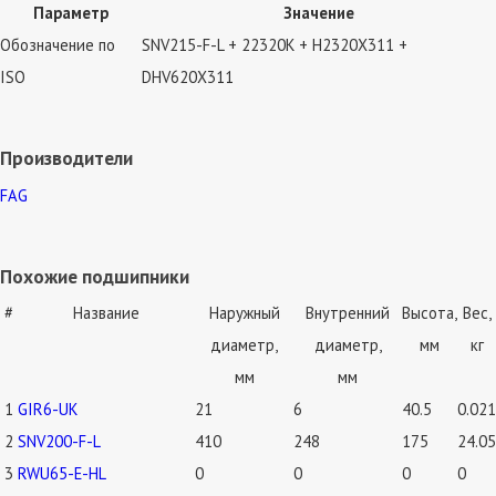
Параметр
Значение
Обозначение по
SNV215-F-L + 22320K + H2320X311 +
ISO
DHV620X311
Производители
FAG
Похожие подшипники
#
Название
Наружный
Внутренний
Высота,
Вес,
диаметр,
диаметр,
мм
кг
мм
мм
1
GIR6-UK
21
6
40.5
0.021
2
SNV200-F-L
410
248
175
24.05
3
RWU65-E-HL
0
0
0
0