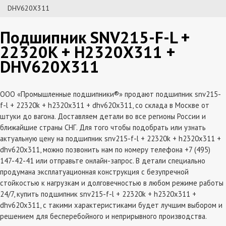
DHV620X311
Подшипник SNV215-F-L +
22320K + H2320X311 +
DHV620X311
ООО «Промышленные подшипники®» продают подшипник snv215-
f-l + 22320k + h2320x311 + dhv620x311, со склада в Москве от
штуки до вагона. Доставляем детали во все регионы России и
ближайшие страны СНГ. Для того чтобы подобрать или узнать
актуальную цену на подшипник snv215-f-l + 22320k + h2320x311 +
dhv620x311, можно позвонить нам по номеру телефона +7 (495)
147-42-41 или отправьте онлайн-запрос. В детали специально
продумана эксплатуационная конструкция с безупречной
стойкостью к нагрузкам и долговечностью в любом режиме работы
24/7, купить подшипник snv215-f-l + 22320k + h2320x311 +
dhv620x311, с такими характеристиками будет лучшим выбором и
решением для бесперебойного и неприрывного производства.