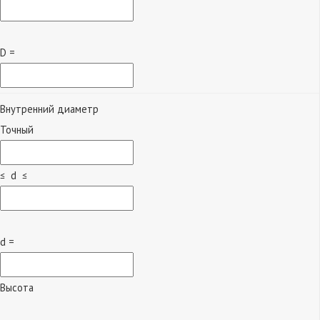
D =
Внутренний диаметр
Точный
≤ d ≤
d =
Высота