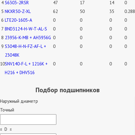
4
S6303-2RSR
47
17
14
0
5
NKXR50-Z-XL
62
50
35
0.288
6
LTE20-1605-A
0
0
0
0
7
BND3124-H-W-T-AL-S
0
0
0
0
8
23956-K-MB + AH3956G
0
0
0
0
9
S3048-H-N-FZ-AF-L +
0
0
0
0
23048K
10
SNV140-F-L + 1216K +
0
0
0
0
H216 + DHV516
Подбор подшипников
Наружный диаметр
Точный
≤ D ≤