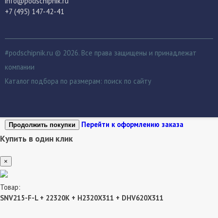
info@podschipnik.ru
+7 (495) 147-42-41
#podschipnik.ru © 2026. Все права защищены и принадлежат
компании
Каталог подбора по размерам:
поиск по сайту
Перейти к оформлению заказа
Продолжить покупки
Купить в один клик
×
Товар:
SNV215-F-L + 22320K + H2320X311 + DHV620X311