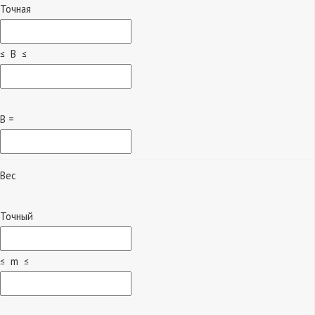
Точная
≤ B ≤
B =
Вес
Точный
≤ m ≤