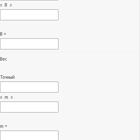
≤ B ≤
B =
Вес
Точный
≤ m ≤
m =