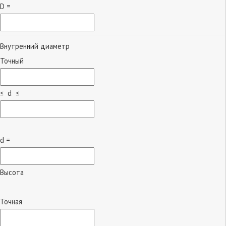
D =
Внутренний диаметр
Точный
≤ d ≤
d =
Высота
Точная