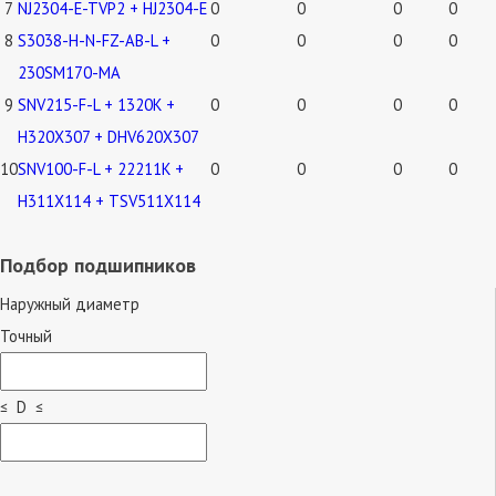
7
NJ2304-E-TVP2 + HJ2304-E
0
0
0
0
8
S3038-H-N-FZ-AB-L +
0
0
0
0
230SM170-MA
9
SNV215-F-L + 1320K +
0
0
0
0
H320X307 + DHV620X307
10
SNV100-F-L + 22211K +
0
0
0
0
H311X114 + TSV511X114
Подбор подшипников
Наружный диаметр
Точный
≤ D ≤