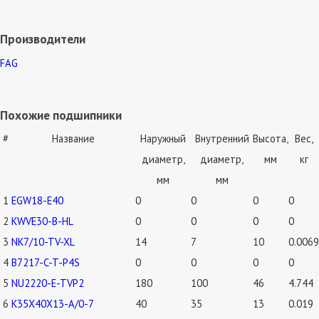
Производители
FAG
Похожие подшипники
#
Название
Наружный
Внутренний
Высота,
Вес,
диаметр,
диаметр,
мм
кг
мм
мм
1
EGW18-E40
0
0
0
0
2
KWVE30-B-HL
0
0
0
0
3
NK7/10-TV-XL
14
7
10
0.0069
4
B7217-C-T-P4S
0
0
0
0
5
NU2220-E-TVP2
180
100
46
4.744
6
K35X40X13-A/0-7
40
35
13
0.019