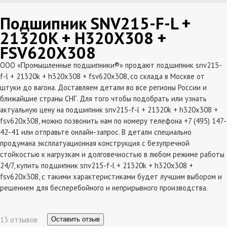
Подшипник SNV215-F-L +
21320K + H320X308 +
FSV620X308
ООО «Промышленные подшипники®» продают подшипник snv215-
f-l + 21320k + h320x308 + fsv620x308, со склада в Москве от
штуки до вагона. Доставляем детали во все регионы России и
ближайшие страны СНГ. Для того чтобы подобрать или узнать
актуальную цену на подшипник snv215-f-l + 21320k + h320x308 +
fsv620x308, можно позвонить нам по номеру телефона +7 (495) 147-
42-41 или отправьте онлайн-запрос. В детали специально
продумана эксплатуационная конструкция с безупречной
стойкостью к нагрузкам и долговечностью в любом режиме работы
24/7, купить подшипник snv215-f-l + 21320k + h320x308 +
fsv620x308, с такими характеристиками будет лучшим выбором и
решением для бесперебойного и неприрывного производства.
13 отзывов
Оставить отзыв