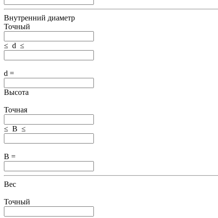
Внутренний диаметр
Точный
≤ d ≤
d =
Высота
Точная
≤ B ≤
B =
Вес
Точный