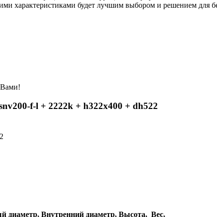
такими характеристиками будет лучшим выбором и решением для 
 Вами!
v200-f-l + 2222k + h322x400 + dh522
2
й диаметр,
Внутренний диаметр,
Высота,
Вес,