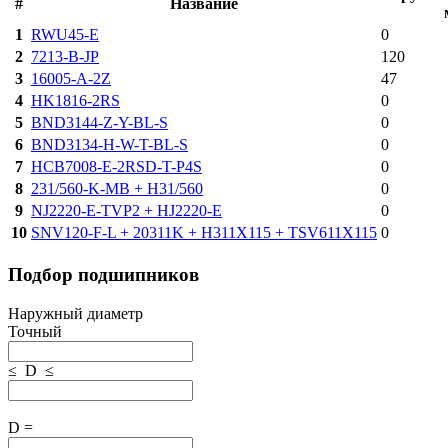
#
Название
1
RWU45-E
0
2
7213-B-JP
120
3
16005-A-2Z
47
4
HK1816-2RS
0
5
BND3144-Z-Y-BL-S
0
6
BND3134-H-W-T-BL-S
0
7
HCB7008-E-2RSD-T-P4S
0
8
231/560-K-MB + H31/560
0
9
NJ2220-E-TVP2 + HJ2220-E
0
10
SNV120-F-L + 20311K + H311X115 + TSV611X115
0
Подбор подшипников
Наружный диаметр
Точный
≤ D ≤
D =