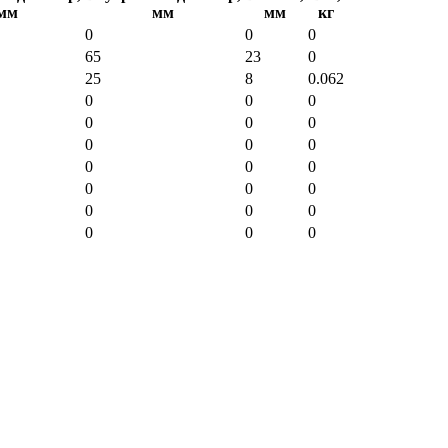
мм
мм
мм
кг
0
0
0
65
23
0
25
8
0.062
0
0
0
0
0
0
0
0
0
0
0
0
0
0
0
0
0
0
0
0
0