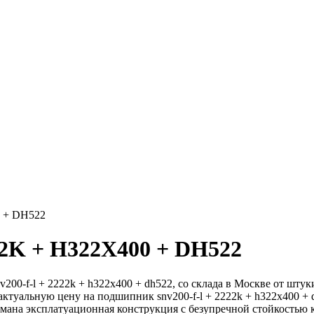
 + DH522
2K + H322X400 + DH522
-l + 2222k + h322x400 + dh522, со склада в Москве от штуки 
ктуальную цену на подшипник snv200-f-l + 2222k + h322x400 + d
умана эксплатуационная конструкция с безупречной стойкостью 