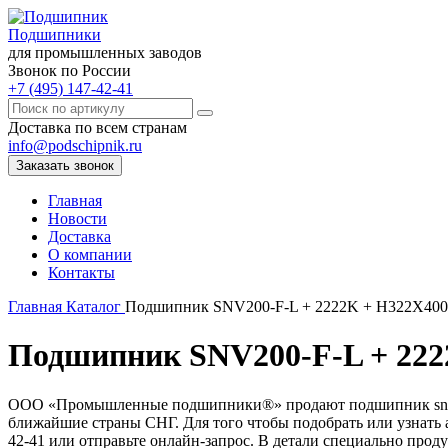
Подшипники
для промышленных заводов
Звонок по России
+7 (495) 147-42-41
Доставка по всем странам
info@podschipnik.ru
Заказать звонок
Главная
Новости
Доставка
О компании
Контакты
Главная
Каталог
Подшипник SNV200-F-L + 2222K + H322X400
Подшипник SNV200-F-L + 222
ООО «Промышленные подшипники®» продают подшипник snv200-f
ближайшие страны СНГ. Для того чтобы подобрать или узнать а
42-41 или отправьте онлайн-запрос. В детали специально прод