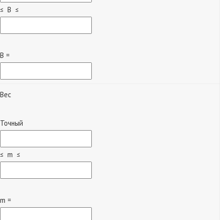
≤ B ≤
B =
Вес
Точный
≤ m ≤
m =