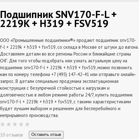
Подшипник SNV170-F-L +
2219K + H319 + FSV519
ООО «Промышленные подшипники®» продают подшипник snv170-
f-l + 2219k + h319 + fsv519, со склада в Москве от штуки до вагона.
Доставляем детали во все регионы России и ближайшие страны
СНГ. Для того чтобы подобрать или узнать актуальную цену на
подшипник snv170-f-l + 2219k + h319 + fsv519, можно позвонить
нам по номеру телефона +7 (495) 147-42-41 или отправьте онлайн-
запрос. В детали специально продумана эксплатуационная
конструкция с безупречной стойкостью к нагрузкам и
долговечностью в любом режиме работы 24/7, купить подшипник
snv170-f-l + 2219k + h319 + fsv519, с такими характеристиками
будет лучшим выбором и решением для бесперебойного и
неприрывного производства.
10 отзывов
Оставить отзыв