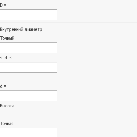
D =
Внутренний диаметр
Точный
≤ d ≤
d =
Высота
Точная