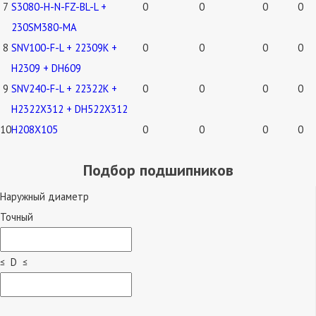
7
S3080-H-N-FZ-BL-L +
0
0
0
0
230SM380-MA
8
SNV100-F-L + 22309K +
0
0
0
0
H2309 + DH609
9
SNV240-F-L + 22322K +
0
0
0
0
H2322X312 + DH522X312
10
H208X105
0
0
0
0
Подбор подшипников
Наружный диаметр
Точный
≤ D ≤