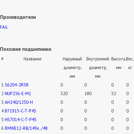
Производители
FAG
Похожие подшипники
#
Название
Наружный
Внутренний
Высота,
Вес,
диаметр,
диаметр,
мм
кг
мм
мм
1
S6204-2RSR
0
0
0
0
2
NUP236-E-M1
320
180
52
0
3
AH240/1250-H
0
0
0
0
4
B71915-C-T-P4S
0
0
0
0
5
HS7014-C-T-P4S
0
0
0
0
6
RMWE12-RB/149x../48
0
0
0
0