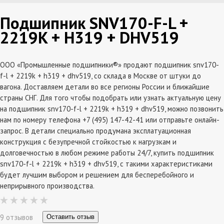
Подшипник SNV170-F-L +
2219K + H319 + DHV519
ООО «Промышленные подшипники®» продают подшипник snv170-
f-l + 2219k + h319 + dhv519, со склада в Москве от штуки до
вагона. Доставляем детали во все регионы России и ближайшие
страны СНГ. Для того чтобы подобрать или узнать актуальную цену
на подшипник snv170-f-l + 2219k + h319 + dhv519, можно позвонить
нам по номеру телефона +7 (495) 147-42-41 или отправьте онлайн-
запрос. В детали специально продумана эксплатуационная
конструкция с безупречной стойкостью к нагрузкам и
долговечностью в любом режиме работы 24/7, купить подшипник
snv170-f-l + 2219k + h319 + dhv519, с такими характеристиками
будет лучшим выбором и решением для бесперебойного и
неприрывного производства.
9 отзывов
Оставить отзыв