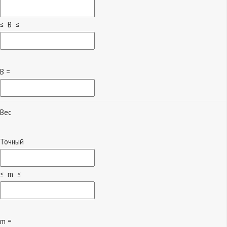
≤ B ≤
B =
Вес
Точный
≤ m ≤
m =