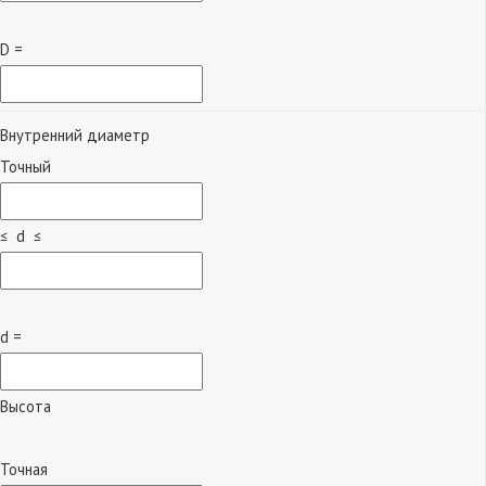
D =
Внутренний диаметр
Точный
≤ d ≤
d =
Высота
Точная