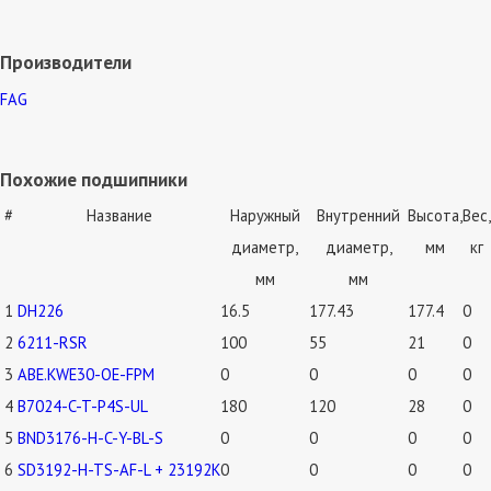
Производители
FAG
Похожие подшипники
#
Название
Наружный
Внутренний
Высота,
Вес,
диаметр,
диаметр,
мм
кг
мм
мм
1
DH226
16.5
177.43
177.4
0
2
6211-RSR
100
55
21
0
3
ABE.KWE30-OE-FPM
0
0
0
0
4
B7024-C-T-P4S-UL
180
120
28
0
5
BND3176-H-C-Y-BL-S
0
0
0
0
6
SD3192-H-TS-AF-L + 23192K
0
0
0
0