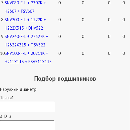
7
SNV080-F-L + 2307K +
0
0
0
0
H2307 + FSV607
8
SNV200-F-L + 1222K +
0
0
0
0
H222X315 + DHV522
9
SNV240-F-L + 22322K +
0
0
0
0
H2322X315 + TSV522
10
SNV100-F-L + 20211K +
0
0
0
0
H211X115 + FSV511X115
Подбор подшипников
Наружный диаметр
Точный
≤ D ≤