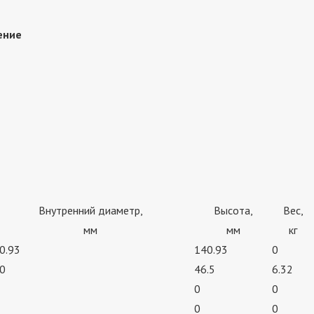
ение
Внутренний диаметр,
Высота,
Вес,
мм
мм
кг
0.93
140.93
0
0
46.5
6.32
0
0
0
0