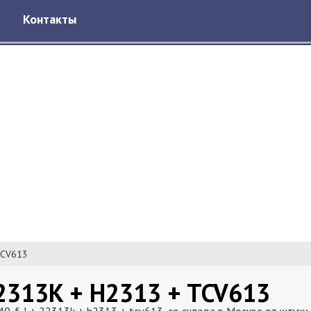
Контакты
TCV613
2313K + H2313 + TCV613