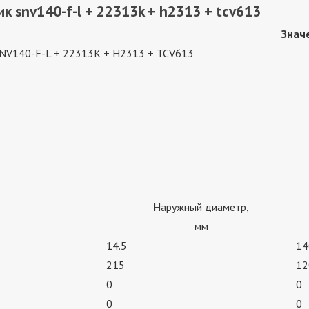
 snv140-f-l + 22313k + h2313 + tcv613
Знач
NV140-F-L + 22313K + H2313 + TCV613
Наружный диаметр,
мм
14.5
14
215
12
0
0
0
0