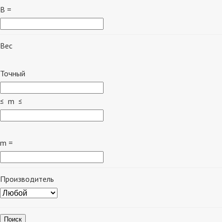
B =
Вес
Точный
≤ m ≤
m =
Производитель
Поиск