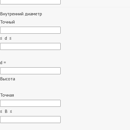
Внутренний диаметр
Точный
≤ d ≤
d =
Высота
Точная
≤ B ≤