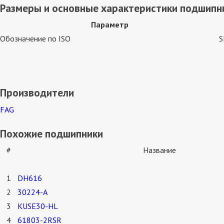
Размеры и основные характеристики подшипник
Параметр
Обозначение по ISO
S
Производители
FAG
Похожие подшипники
#
Название
1
DH616
2
30224-A
3
KUSE30-HL
4
61803-2RSR