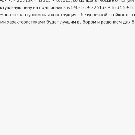
l + 22313k + h2313 + tcv613, со склада в Москве от штуки д
ктуальную цену на подшипник snv140-f-l + 22313k + h2313 + tc
умана эксплатуационная конструкция с безупречной стойкостью 
акими характеристиками будет лучшим выбором и решением для 