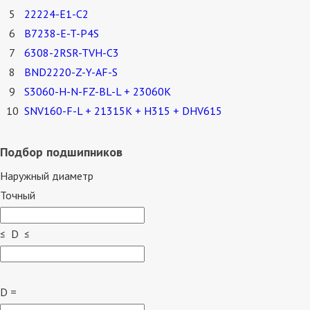
5
22224-E1-C2
6
B7238-E-T-P4S
7
6308-2RSR-TVH-C3
8
BND2220-Z-Y-AF-S
9
S3060-H-N-FZ-BL-L + 23060K
10
SNV160-F-L + 21315K + H315 + DHV615
Подбор подшипников
Наружный диаметр
Точный
≤ D ≤
D =