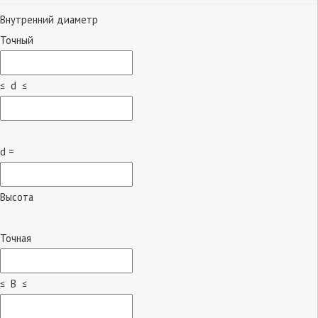
Внутренний диаметр
Точный
≤ d ≤
d =
Высота
Точная
≤ B ≤