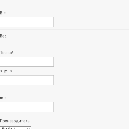
B =
Вес
Точный
≤ m ≤
m =
Производитель