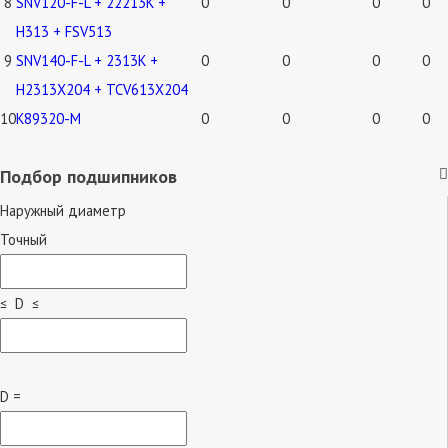
8
SNV120-F-L + 22213K +
0
0
0
0
H313 + FSV513
9
SNV140-F-L + 2313K +
0
0
0
0
H2313X204 + TCV613X204
10
K89320-M
0
0
0
0
Подбор подшипников
Наружный диаметр
Точный
≤ D ≤
D =