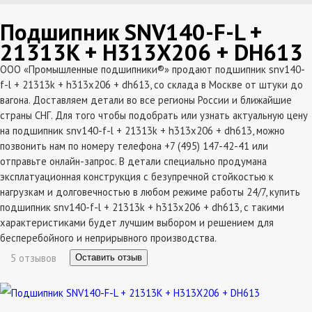
Подшипник SNV140-F-L +
21313K + H313X206 + DH613
ООО «Промышленные подшипники®» продают подшипник snv140-
f-l + 21313k + h313x206 + dh613, со склада в Москве от штуки до
вагона. Доставляем детали во все регионы России и ближайшие
страны СНГ. Для того чтобы подобрать или узнать актуальную цену
на подшипник snv140-f-l + 21313k + h313x206 + dh613, можно
позвонить нам по номеру телефона +7 (495) 147-42-41 или
отправьте онлайн-запрос. В детали специально продумана
эксплатуационная конструкция с безупречной стойкостью к
нагрузкам и долговечностью в любом режиме работы 24/7, купить
подшипник snv140-f-l + 21313k + h313x206 + dh613, с такими
характеристиками будет лучшим выбором и решением для
бесперебойного и неприрывного производства.
5 отзывов
Оставить отзыв