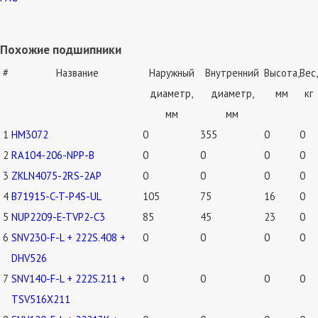
Похожие подшипники
#
Название
Наружный
Внутренний
Высота,
Вес,
диаметр,
диаметр,
мм
кг
мм
мм
1
HM3072
0
355
0
0
2
RA104-206-NPP-B
0
0
0
0
3
ZKLN4075-2RS-2AP
0
0
0
0
4
B71915-C-T-P4S-UL
105
75
16
0
5
NUP2209-E-TVP2-C3
85
45
23
0
6
SNV230-F-L + 222S.408 +
0
0
0
0
DHV526
7
SNV140-F-L + 222S.211 +
0
0
0
0
TSV516X211