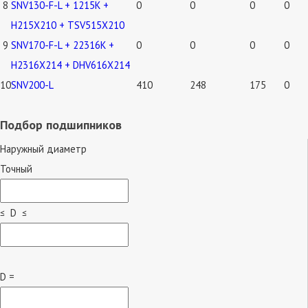
8
SNV130-F-L + 1215K +
0
0
0
0
H215X210 + TSV515X210
9
SNV170-F-L + 22316K +
0
0
0
0
H2316X214 + DHV616X214
10
SNV200-L
410
248
175
0
Подбор подшипников
Наружный диаметр
Точный
≤ D ≤
D =