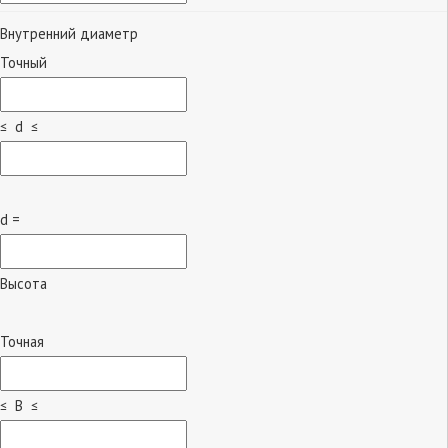
Внутренний диаметр
Точный
≤ d ≤
d =
Высота
Точная
≤ B ≤