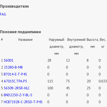
Производители
FAG
Похожие подшипники
#
Название
Наружный
Внутренний
Высота,
Вес,
диаметр,
диаметр,
мм
кг
мм
мм
1
S6001
28
12
8
0
2
23280-B-MB
0
0
0
0
3
B7014-E-T-P4S
0
0
0
0
4
A7015C.TPA.P5
115
75
20
0.633
5
S6309-2RSR-HLC
100
45
25
0
6
BND2230-Z-Y-BL-S
0
0
0
0
7
HCB71928-C-2RSD-T-P4S
0
0
0
0