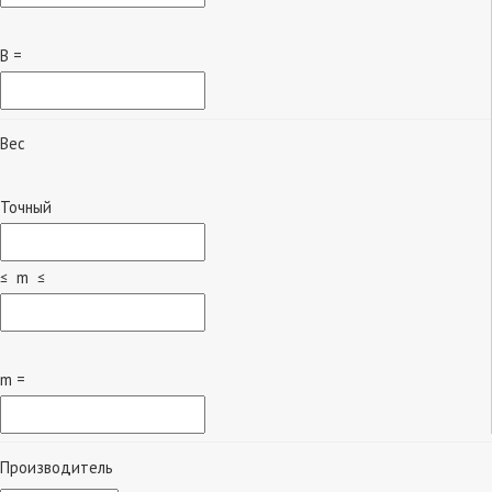
B =
Вес
Точный
≤ m ≤
m =
Производитель