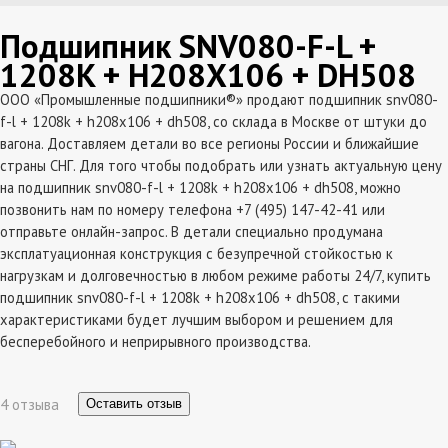
Подшипник SNV080-F-L +
1208K + H208X106 + DH508
ООО «Промышленные подшипники®» продают подшипник snv080-
f-l + 1208k + h208x106 + dh508, со склада в Москве от штуки до
вагона. Доставляем детали во все регионы России и ближайшие
страны СНГ. Для того чтобы подобрать или узнать актуальную цену
на подшипник snv080-f-l + 1208k + h208x106 + dh508, можно
позвонить нам по номеру телефона +7 (495) 147-42-41 или
отправьте онлайн-запрос. В детали специально продумана
эксплатуационная конструкция с безупречной стойкостью к
нагрузкам и долговечностью в любом режиме работы 24/7, купить
подшипник snv080-f-l + 1208k + h208x106 + dh508, с такими
характеристиками будет лучшим выбором и решением для
бесперебойного и неприрывного производства.
4 отзыва
Оставить отзыв