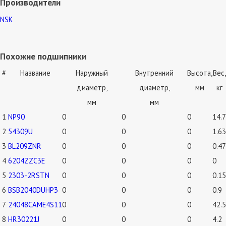
Производители
NSK
Похожие подшипники
#
Название
Наружный
Внутренний
Высота,
Вес,
диаметр,
диаметр,
мм
кг
мм
мм
1
NP90
0
0
0
14.7
2
54309U
0
0
0
1.63
3
BL209ZNR
0
0
0
0.47
4
6204ZZC3E
0
0
0
0
5
2303-2RSTN
0
0
0
0.15
6
BSB2040DUHP3
0
0
0
0.9
7
24048CAME4S11
0
0
0
42.5
8
HR30221J
0
0
0
4.2