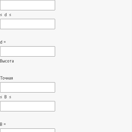
≤ d ≤
d =
Высота
Точная
≤ B ≤
B =