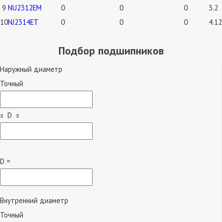
9
NU2312EM
0
0
0
3.2
10
NJ2314ET
0
0
0
4.12
Подбор подшипников
Наружный диаметр
Точный
≤ D ≤
D =
Внутренний диаметр
Точный