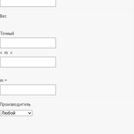
Вес
Точный
≤ m ≤
m =
Производитель