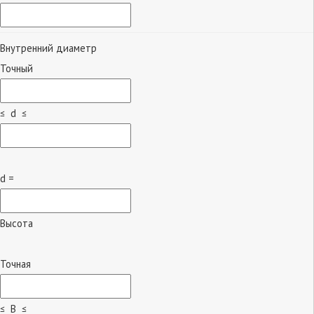
Внутренний диаметр
Точный
≤ d ≤
d =
Высота
Точная
≤ B ≤