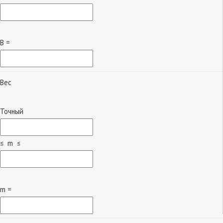
B =
Вес
Точный
≤ m ≤
m =