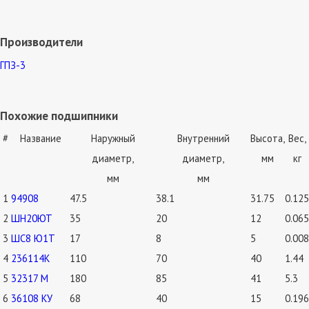
Производители
ГПЗ-3
Похожие подшипники
#
Название
Наружный
Внутренний
Высота,
Вес,
диаметр,
диаметр,
мм
кг
мм
мм
1
94908
47.5
38.1
31.75
0.125
2
ШН20ЮТ
35
20
12
0.065
3
ШС8 Ю1Т
17
8
5
0.008
4
236114К
110
70
40
1.44
5
32317 М
180
85
41
5.3
6
36108 КУ
68
40
15
0.196