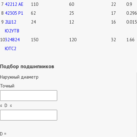
7
42212 АЕ
110
60
22
0.9
8
42305 Р1
62
25
17
0.296
9
2Ш12
24
12
16
0.015
Ю2УТВ
10
324824
150
120
32
1.66
ЮТС2
Подбор подшипников
Наружный диаметр
Точный
≤ D ≤
D =