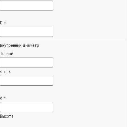
D =
Внутренний диаметр
Точный
≤ d ≤
d =
Высота