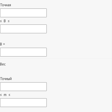
Точная
≤ B ≤
B =
Вес
Точный
≤ m ≤