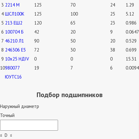
3
2214 М
125
70
24
1.29
4
ШСЛ100К
125
100
25
5.12
5
213 ЕШ2
120
65
23
0.986
6
100704 Б
42
20
9
0.0647
7
46210 Л1
90
50
20
0.529
8
246306 Е5
72
30
38
0.699
9
10х25 НДIV
0
0
0
15.31
10
980077
19
7
6
0.0094
ЮУТС16
Подбор подшипников
Наружный диаметр
Точный
≤ D ≤