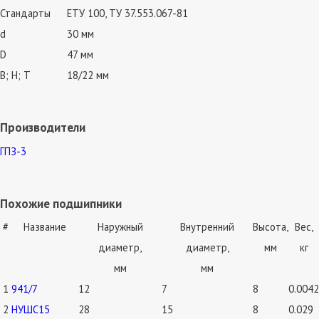
Стандарты
ЕТУ 100, ТУ 37.553.067-81
d
30 мм
D
47 мм
В; Н; Т
18/22 мм
Производители
ГПЗ-3
Похожие подшипники
#
Название
Наружный
Внутренний
Высота,
Вес,
диаметр,
диаметр,
мм
кг
мм
мм
1
941/7
12
7
8
0.0042
2
НУШС15
28
15
8
0.029