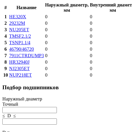
Наружный диаметр,
Внутренний диамет
#
Название
мм
мм
1
HE320X
0
0
2
29232M
0
0
3
NU205ET
0
0
4
TMSF2.1/2
0
0
5
TSNP1.1/4
0
0
6
46790/46720
0
0
7
7911CTRDUMP3
0
0
8
HR32940J
0
0
9
NJ2305ET
0
0
10
NUP218ET
0
0
Подбор подшипников
Наружный диаметр
Точный
≤ D ≤