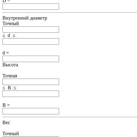
D =
Внутренний диаметр
Точный
≤ d ≤
d =
Высота
Точная
≤ B ≤
B =
Вес
Точный